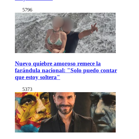
5796
Nuevo quiebre amoroso remece la
farándula nacional: "Solo puedo contar
que estoy soltera"
5373