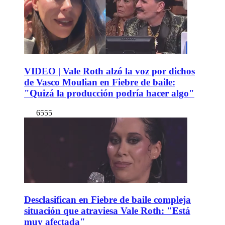
VIDEO | Vale Roth alzó la voz por dichos
de Vasco Moulian en Fiebre de baile:
"Quizá la producción podría hacer algo"
6555
Desclasifican en Fiebre de baile compleja
situación que atraviesa Vale Roth: "Está
muy afectada"