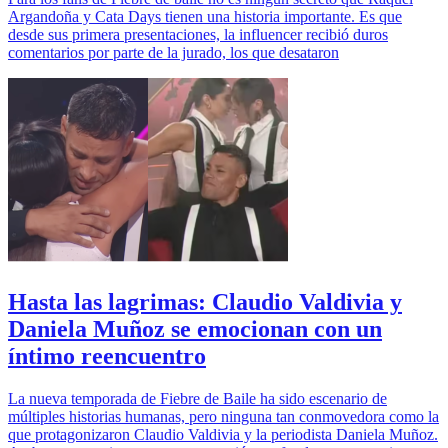
Argandoña y Cata Days tienen una historia importante. Es que
desde sus primera presentaciones, la influencer recibió duros
comentarios por parte de la jurado, los que desataron
Hasta las lagrimas: Claudio Valdivia y
Daniela Muñoz se emocionan con un
íntimo reencuentro
La nueva temporada de Fiebre de Baile ha sido escenario de
múltiples historias humanas, pero ninguna tan conmovedora como la
que protagonizaron Claudio Valdivia y la periodista Daniela Muñoz.