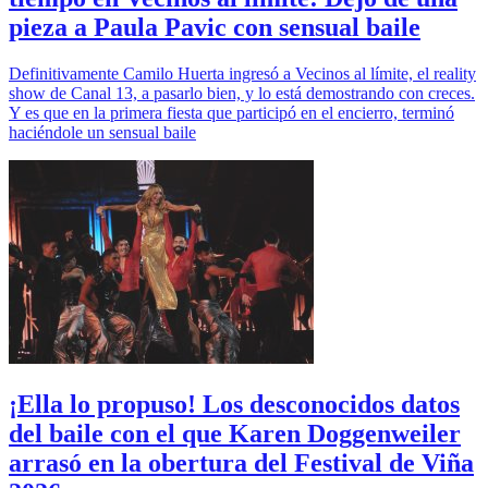
pieza a Paula Pavic con sensual baile
Definitivamente Camilo Huerta ingresó a Vecinos al límite, el reality
show de Canal 13, a pasarlo bien, y lo está demostrando con creces.
Y es que en la primera fiesta que participó en el encierro, terminó
haciéndole un sensual baile
¡Ella lo propuso! Los desconocidos datos
del baile con el que Karen Doggenweiler
arrasó en la obertura del Festival de Viña