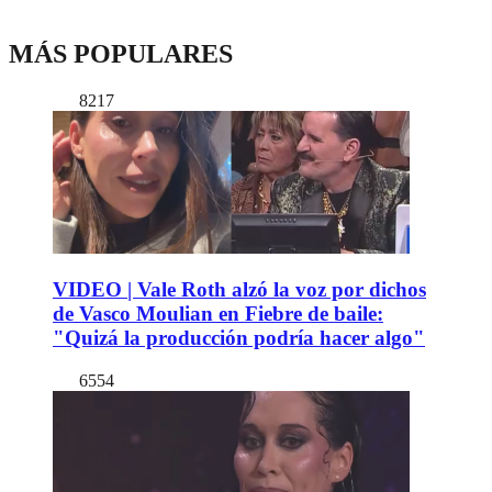
MÁS POPULARES
8217
VIDEO | Vale Roth alzó la voz por dichos
de Vasco Moulian en Fiebre de baile:
"Quizá la producción podría hacer algo"
6554