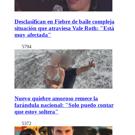
Desclasifican en Fiebre de baile compleja
situación que atraviesa Vale Roth: "Está
muy afectada"
5794
Nuevo quiebre amoroso remece la
farándula nacional: "Solo puedo contar
que estoy soltera"
5372