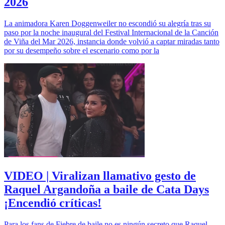
2026
La animadora Karen Doggenweiler no escondió su alegría tras su
paso por la noche inaugural del Festival Internacional de la Canción
de Viña del Mar 2026, instancia donde volvió a captar miradas tanto
por su desempeño sobre el escenario como por la
VIDEO | Viralizan llamativo gesto de
Raquel Argandoña a baile de Cata Days
¡Encendió críticas!
Para los fans de Fiebre de baile no es ningún secreto que Raquel