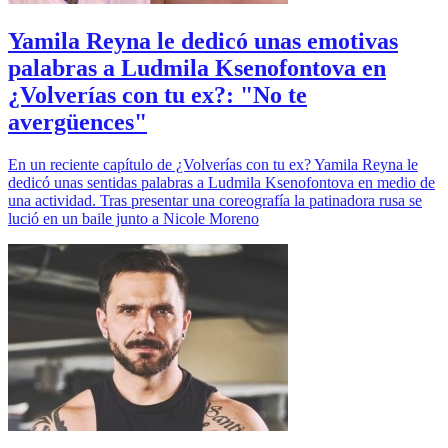
Yamila Reyna le dedicó unas emotivas
palabras a Ludmila Ksenofontova en
¿Volverías con tu ex?: "No te
avergüences"
En un reciente capítulo de ¿Volverías con tu ex? Yamila Reyna le
dedicó unas sentidas palabras a Ludmila Ksenofontova en medio de
una actividad. Tras presentar una coreografía la patinadora rusa se
lució en un baile junto a Nicole Moreno