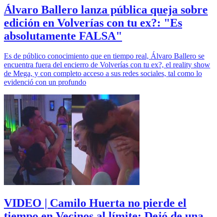
Álvaro Ballero lanza pública queja sobre
edición en Volverías con tu ex?: "Es
absolutamente FALSA"
Es de público conocimiento que en tiempo real, Álvaro Ballero se
encuentra fuera del encierro de Volverías con tu ex?, el reality show
de Mega, y con completo acceso a sus redes sociales, tal como lo
evidenció con un profundo
VIDEO | Camilo Huerta no pierde el
tiempo en Vecinos al límite: Dejó de una