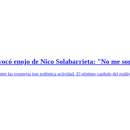
ocó enojo de Nico Solabarrieta: "No me sor
tre las exparejas tras polémica actividad. El séptimo capítulo del real