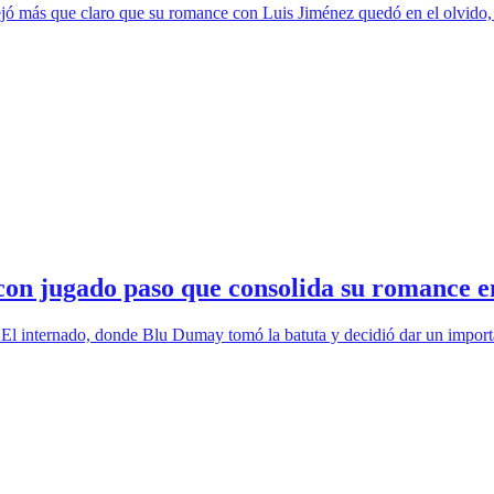
jó más que claro que su romance con Luis Jiménez quedó en el olvido, d
 con jugado paso que consolida su romance e
 El internado, donde Blu Dumay tomó la batuta y decidió dar un import