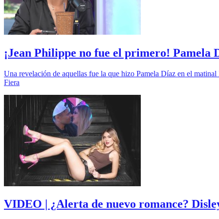
¡Jean Philippe no fue el primero! Pamela D
Una revelación de aquellas fue la que hizo Pamela Díaz en el matinal
Fiera
VIDEO | ¿Alerta de nuevo romance? Disley