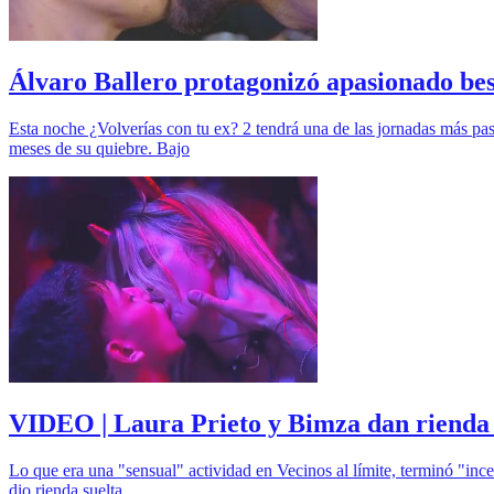
Álvaro Ballero protagonizó apasionado bes
Esta noche ¿Volverías con tu ex? 2 tendrá una de las jornadas más pa
meses de su quiebre. Bajo
VIDEO | Laura Prieto y Bimza dan rienda su
Lo que era una "sensual" actividad en Vecinos al límite, terminó "inc
dio rienda suelta