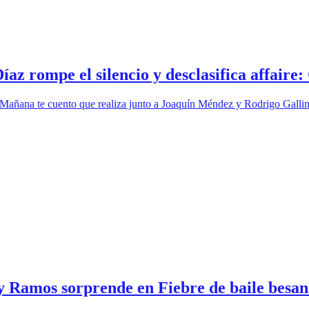
íaz rompe el silencio y desclasifica affaire
 Mañana te cuento que realiza junto a Joaquín Méndez y Rodrigo Gallin
 Ramos sorprende en Fiebre de baile besan