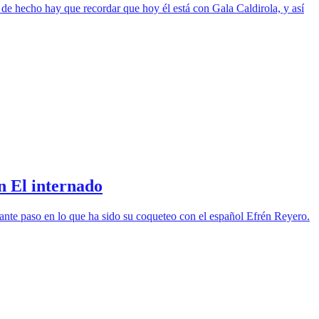
e hecho hay que recordar que hoy él está con Gala Caldirola, y así
n El internado
ante paso en lo que ha sido su coqueteo con el español Efrén Reyero.