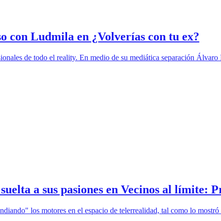
o con Ludmila en ¿Volverías con tu ex?
sionales de todo el reality. En medio de su mediática separación Álva
elta a sus pasiones en Vecinos al límite: P
endiando" los motores en el espacio de telerrealidad, tal como lo mostr