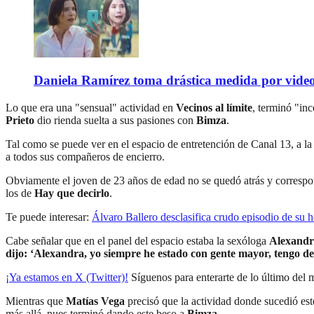
Daniela Ramírez toma drástica medida por video
Lo que era una "sensual" actividad en
Vecinos al límite
, terminó "in
Prieto
dio rienda suelta a sus pasiones con
Bimza
.
Tal como se puede ver en el espacio de entretención de Canal 13, a la
a todos sus compañeros de encierro.
Obviamente el joven de 23 años de edad no se quedó atrás y correspon
los de
Hay que decirlo
.
Te puede interesar:
Álvaro Ballero desclasifica crudo episodio de su h
Cabe señalar que en el panel del espacio estaba la sexóloga
Alexandr
dijo: ‘Alexandra, yo siempre he estado con gente mayor, tengo de
¡Ya estamos en X (Twitter)!
Síguenos para enterarte de lo último del
Mientras que
Matías Vega
precisó que la actividad donde sucedió est
más allá, pues terminó dando este beso a
Bimza
.