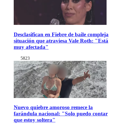
Desclasifican en Fiebre de baile compleja
situación que atraviesa Vale Roth: "Está
muy afectada"
5823
Nuevo quiebre amoroso remece la
farándula nacional: "Solo puedo contar
que estoy soltera"