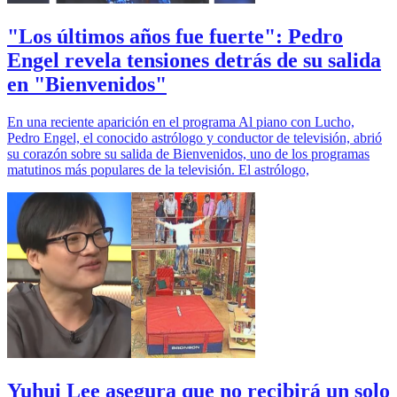
"Los últimos años fue fuerte": Pedro
Engel revela tensiones detrás de su salida
en "Bienvenidos"
En una reciente aparición en el programa Al piano con Lucho,
Pedro Engel, el conocido astrólogo y conductor de televisión, abrió
su corazón sobre su salida de Bienvenidos, uno de los programas
matutinos más populares de la televisión. El astrólogo,
Yuhui Lee asegura que no recibirá un solo