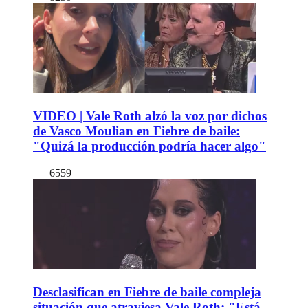
VIDEO | Vale Roth alzó la voz por dichos
de Vasco Moulian en Fiebre de baile:
"Quizá la producción podría hacer algo"
6559
Desclasifican en Fiebre de baile compleja
situación que atraviesa Vale Roth: "Está