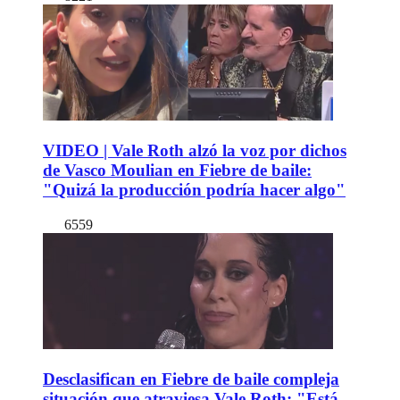
VIDEO | Vale Roth alzó la voz por dichos
de Vasco Moulian en Fiebre de baile:
"Quizá la producción podría hacer algo"
6559
Desclasifican en Fiebre de baile compleja
situación que atraviesa Vale Roth: "Está