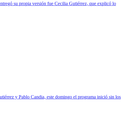
ntregó su propia versión fue Cecilia Gutiérrez, que explicó lo
utiérrez y Pablo Candia, este domingo el programa inició sin los