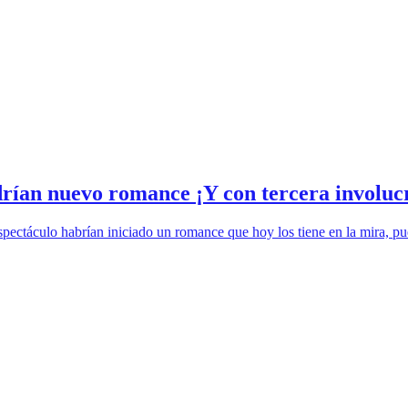
ndrían nuevo romance ¡Y con tercera involuc
pectáculo habrían iniciado un romance que hoy los tiene en la mira, p