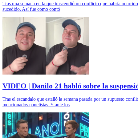
Tras una semana en la que trascendió un conflicto que habría ocurrido 
sucedido. Así fue como contó
VIDEO | Danilo 21 habló sobre la suspensi
Tras el escándalo que estalló la semana pasada por un supuesto confli
mencionados panelistas. Y ante los