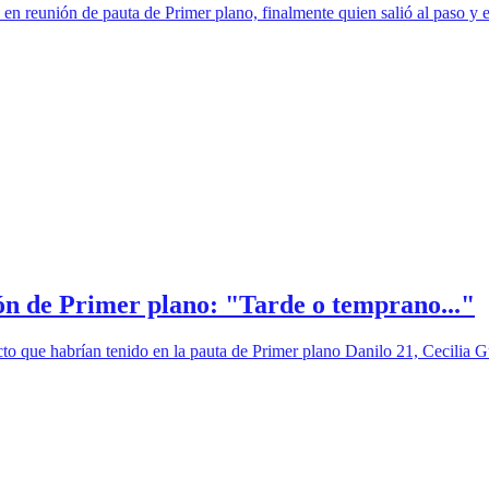
en reunión de pauta de Primer plano, finalmente quien salió al paso y e
ón de Primer plano: "Tarde o temprano..."
cto que habrían tenido en la pauta de Primer plano Danilo 21, Cecilia G