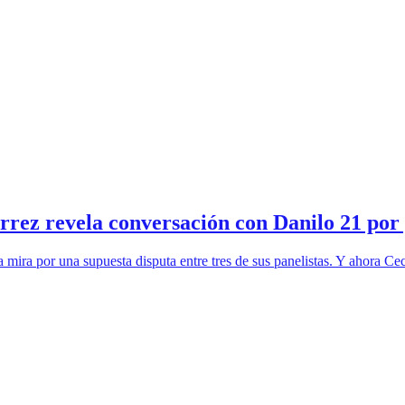
érrez revela conversación con Danilo 21 po
mira por una supuesta disputa entre tres de sus panelistas. Y ahora Ce