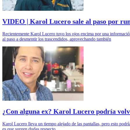
VIDEO | Karol Lucero sale al paso por rum
Recientemente Karol Lucero tuvo los ojos encima por una información 
al paso a desmentir los trascendidos, aprovechando también
¿Con alguna ex? Karol Lucero podría volve
Karol Lucero lleva un tiempo alejado de las pantallas, pero esto podr
es que surgen dudas respecto