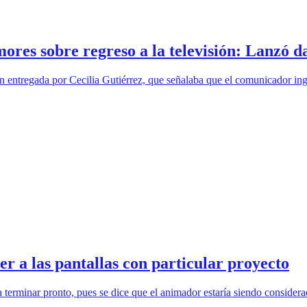
ores sobre regreso a la televisión: Lanzó d
entregada por Cecilia Gutiérrez, que señalaba que el comunicador ingr
r a las pantallas con particular proyecto
ía terminar pronto, pues se dice que el animador estaría siendo conside