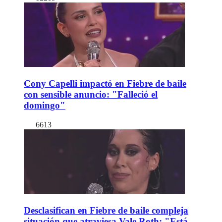
Cony Capelli impactó en Fiebre de baile
con sensible anuncio: "Falleció el
domingo"
6613
Desclasifican en Fiebre de baile compleja
situación que atraviesa Vale Roth: "Está