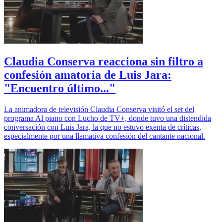
Claudia Conserva reacciona sin filtro a
confesión amatoria de Luis Jara:
"Encuentro último..."
La animadora de televisión Claudia Conserva visitó el set del
programa Al piano con Lucho de TV+, donde tuvo una distendida
conversación con Luis Jara, la que no estuvo exenta de críticas,
especialmente por una llamativa confesión del cantante nacional.