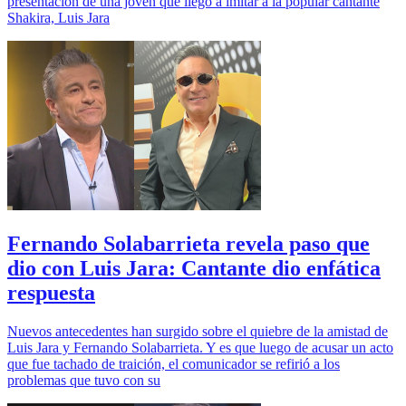
presentación de una joven que llegó a imitar a la popular cantante
Shakira, Luis Jara
Fernando Solabarrieta revela paso que
dio con Luis Jara: Cantante dio enfática
respuesta
Nuevos antecedentes han surgido sobre el quiebre de la amistad de
Luis Jara y Fernando Solabarrieta. Y es que luego de acusar un acto
que fue tachado de traición, el comunicador se refirió a los
problemas que tuvo con su