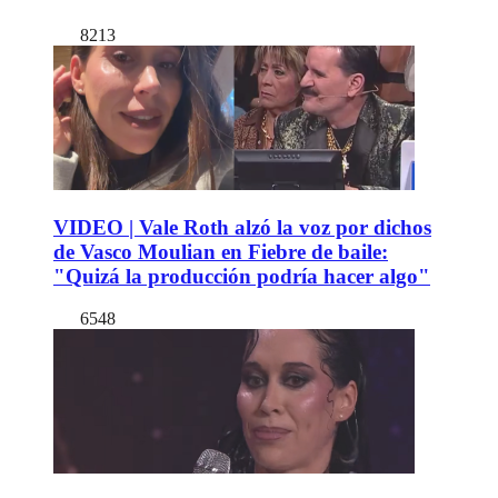
8213
VIDEO | Vale Roth alzó la voz por dichos
de Vasco Moulian en Fiebre de baile:
"Quizá la producción podría hacer algo"
6548