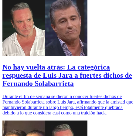
No hay vuelta atrás: La categórica
respuesta de Luis Jara a fuertes dichos de
Fernando Solabarrieta
Durante el fin de semana se dieron a conocer fuertes dichos de
Fernando Solabarrieta sobre Luis Jara, afirmando que la amistad que
mantuvieron durante un largo tiempo, está totalmente quebrada
debido a lo que considera casi como una traición hacia