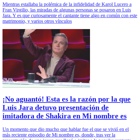
Mientras estallaba la polémica de la infidelidad de Karol Lucero a
Fran Virgilio, las miradas de algunas personas se posaron en Luis
Jara. Y es que curiosamente el cantante tiene algo en común con este
matrimonio, y varios otros vínculos
¡No aguantó! Esta es la razón por la que
Luis Jara detuvo presentación de
imitadora de Shakira en Mi nombre es
Un momento que dio mucho que hablar fue el que se vivió en el
más reciente episodio de Mi nombre es, donde, tras ver la