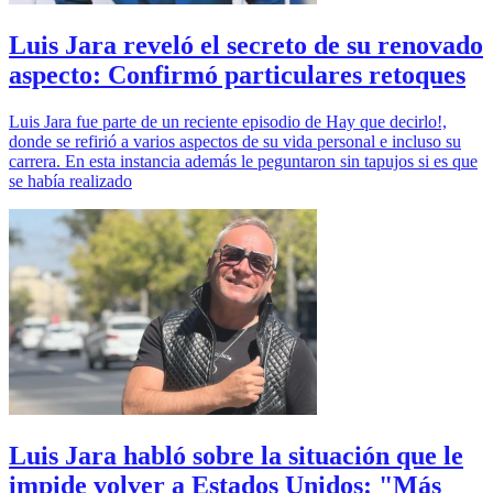
Luis Jara reveló el secreto de su renovado
aspecto: Confirmó particulares retoques
Luis Jara fue parte de un reciente episodio de Hay que decirlo!,
donde se refirió a varios aspectos de su vida personal e incluso su
carrera. En esta instancia además le peguntaron sin tapujos si es que
se había realizado
Luis Jara habló sobre la situación que le
impide volver a Estados Unidos: "Más