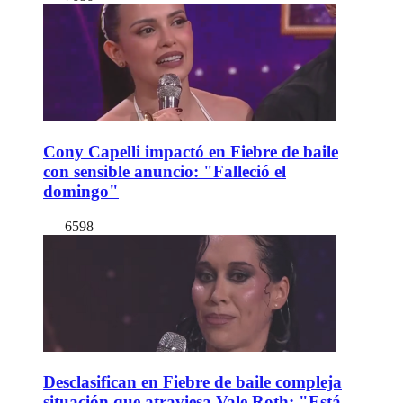
Cony Capelli impactó en Fiebre de baile
con sensible anuncio: "Falleció el
domingo"
6598
Desclasifican en Fiebre de baile compleja
situación que atraviesa Vale Roth: "Está