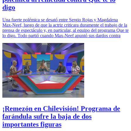
digo
Una fuerte polémica se desató entre Sergio Rojas y Magdalena
Max-Neef, luego de que la actriz criticara duramente el trabajo de la
prensa de espectáculo y, en particular, al equipo del programa Que te
lo digo. Todo partió cuando Max-Neef apuntó sus dardos contra
¡Remezón en Chilevisión! Programa de
farándula sufre la baja de dos
importantes figuras