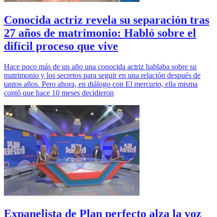
Conocida actriz revela su separación tras
27 años de matrimonio: Habló sobre el
difícil proceso que vive
Hace poco más de un año una conocida actriz hablaba sobre su
matrimonio y los secretos para seguir en una relación después de
tantos años. Pero ahora, en diálogo con El mercurio, ella misma
contó que hace 10 meses decidieron
Expanelista de Plan perfecto alza la voz