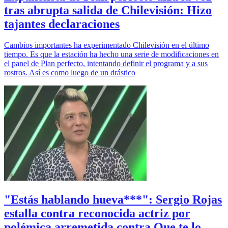
tras abrupta salida de Chilevisión: Hizo
tajantes declaraciones
Cambios importantes ha experimentado Chilevisión en el último
tiempo. Es que la estación ha hecho una serie de modificaciones en
el panel de Plan perfecto, intentando definir el programa y a sus
rostros. Así es como luego de un drástico
"Estás hablando hueva***": Sergio Rojas
estalla contra reconocida actriz por
polémica arremetida contra Que te lo