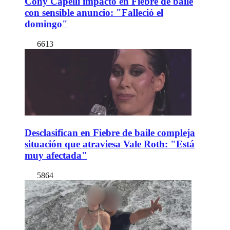
Cony Capelli impactó en Fiebre de baile
con sensible anuncio: "Falleció el
domingo"
6613
Desclasifican en Fiebre de baile compleja
situación que atraviesa Vale Roth: "Está
muy afectada"
5864