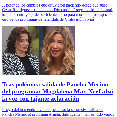
A pesar de los cambios que estuvieron haciendo desde que Julio
César Rodríguez asumió como Director de Programación del canal,
lo que le entregó poder suficiente como para modificar los espacios,
uno de los programas de farándula de Chilevisión vivirá
Tras polémica salida de Pancha Merino
del programa: Magdalena Max-Neef alzó
la voz con tajante aclaración
Luego del tremendo revuelo que causó la sorpresiva salida de
Pancha Merino al programa Amiga, date cuenta., han surgido varios