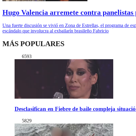
Hugo Valencia arremete contra panelistas
Una fuerte discusión se vivió en Zona de Estrellas, el programa de e
escándalo que involucra al exbailarín brasileño Fabricio
MÁS POPULARES
6593
Desclasifican en Fiebre de baile compleja situac
5829