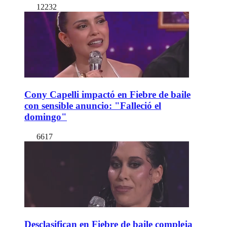
12232
Cony Capelli impactó en Fiebre de baile
con sensible anuncio: "Falleció el
domingo"
6617
Desclasifican en Fiebre de baile compleja