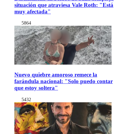
situación que atraviesa Vale Roth: "Está
muy afectada"
5864
Nuevo quiebre amoroso remece la
farándula nacional: "Solo puedo contar
que estoy soltera"
5432