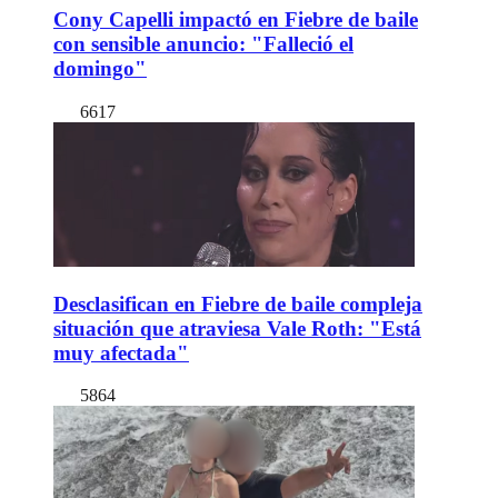
Cony Capelli impactó en Fiebre de baile
con sensible anuncio: "Falleció el
domingo"
6617
Desclasifican en Fiebre de baile compleja
situación que atraviesa Vale Roth: "Está
muy afectada"
5864