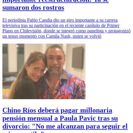
sumaron dos rostros
El periodista Pablo Candia dio un giro importante a su carrera
televisiva tras su participación en el reciente capítulo de Primer
Plano en Chilevisión, donde se integró como panelista y protagonizó
un tenso momento con Camila Nash, quien se volvió
Chino Ríos deberá pagar millonaria
pensión mensual a Paula Pavic tras su
divorcio: "No me alcanzan para seguir el