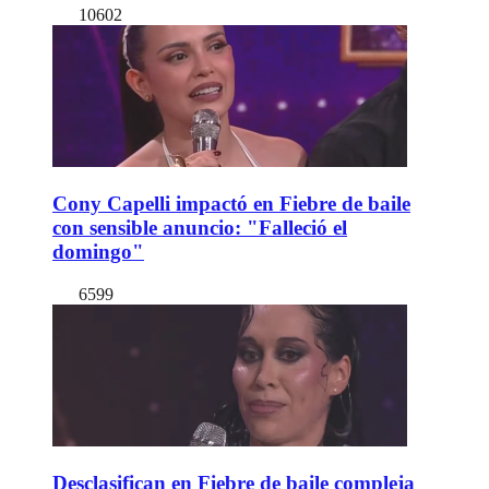
10602
Cony Capelli impactó en Fiebre de baile
con sensible anuncio: "Falleció el
domingo"
6599
Desclasifican en Fiebre de baile compleja