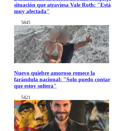
situación que atraviesa Vale Roth: "Está
muy afectada"
5845
Nuevo quiebre amoroso remece la
farándula nacional: "Solo puedo contar
que estoy soltera"
5421