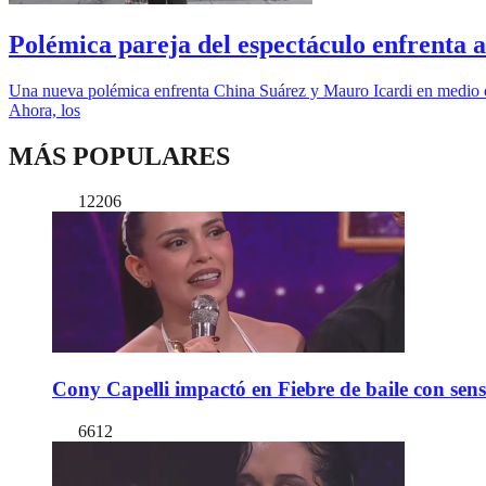
Polémica pareja del espectáculo enfrenta a
Una nueva polémica enfrenta China Suárez y Mauro Icardi en medio de 
Ahora, los
MÁS POPULARES
12206
Cony Capelli impactó en Fiebre de baile con sen
6612