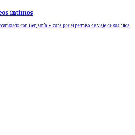
eos íntimos
ercambiado con Benjamín Vicuña por el permiso de viaje de sus hijos.