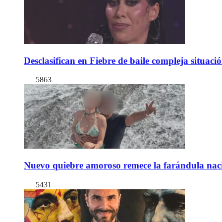
Desclasifican en Fiebre de baile compleja situac
5863
Nuevo quiebre amoroso remece la farándula naci
5431