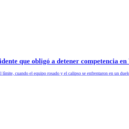
cidente que obligó a detener competencia en 
l límite, cuando el equipo rosado y el calipso se enfrentaron en un due