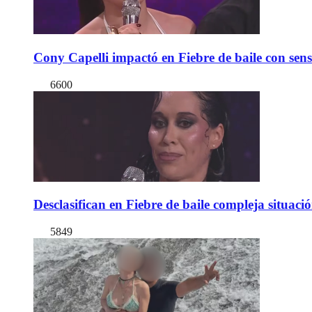
Cony Capelli impactó en Fiebre de baile con sen
6600
Desclasifican en Fiebre de baile compleja situac
5849