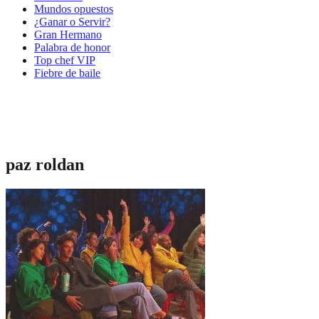
Mundos opuestos
¿Ganar o Servir?
Gran Hermano
Palabra de honor
Top chef VIP
Fiebre de baile
paz roldan