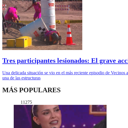
Tres participantes lesionados: El grave ac
Una delicada situación se vio en el más reciente episodio de Vecinos a
una de las estructuras
MÁS POPULARES
11275