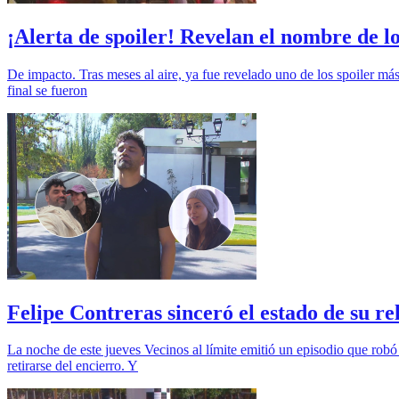
¡Alerta de spoiler! Revelan el nombre de lo
De impacto. Tras meses al aire, ya fue revelado uno de los spoiler má
final se fueron
Felipe Contreras sinceró el estado de su re
La noche de este jueves Vecinos al límite emitió un episodio que robó 
retirarse del encierro. Y