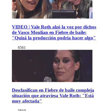
VIDEO | Vale Roth alzó la voz por dichos
de Vasco Moulian en Fiebre de baile:
"Quizá la producción podría hacer algo"
6561
Desclasifican en Fiebre de baile compleja
situación que atraviesa Vale Roth: "Está
muy afectada"
5810