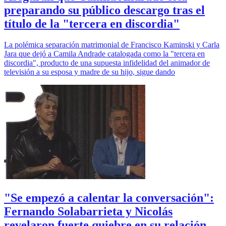
preparando su público descargo tras el
título de la "tercera en discordia"
La polémica separación matrimonial de Francisco Kaminski y Carla
Jara que dejó a Camila Andrade catalogada como la "tercera en
discordia", producto de una supuesta infidelidad del animador de
televisión a su esposa y madre de su hijo, sigue dando
"Se empezó a calentar la conversación":
Fernando Solabarrieta y Nicolás
revelaron fuerte quiebre en su relación