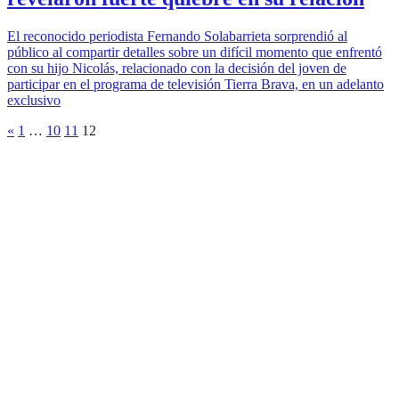
El reconocido periodista Fernando Solabarrieta sorprendió al
público al compartir detalles sobre un difícil momento que enfrentó
con su hijo Nicolás, relacionado con la decisión del joven de
participar en el programa de televisión Tierra Brava, en un adelanto
exclusivo
«
1
…
10
11
12