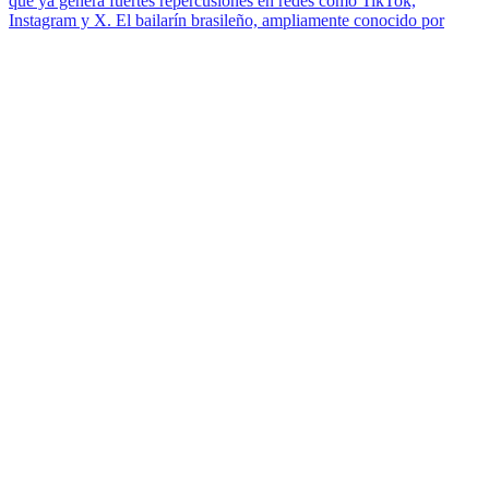
que ya genera fuertes repercusiones en redes como TikTok,
Instagram y X. El bailarín brasileño, ampliamente conocido por