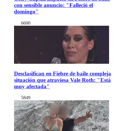
con sensible anuncio: "Falleció el
domingo"
6600
Desclasifican en Fiebre de baile compleja
situación que atraviesa Vale Roth: "Está
muy afectada"
5849