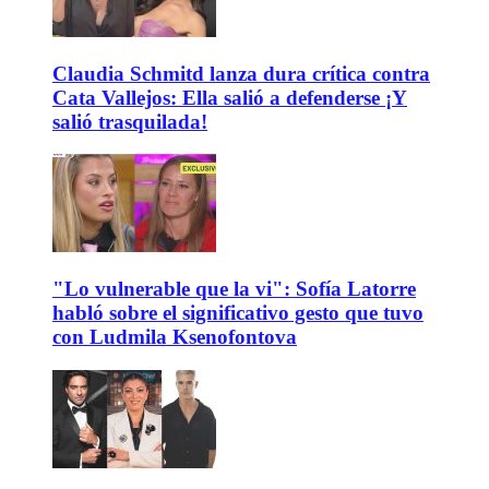
Claudia Schmitd lanza dura crítica contra
Cata Vallejos: Ella salió a defenderse ¡Y
salió trasquilada!
"Lo vulnerable que la vi": Sofía Latorre
habló sobre el significativo gesto que tuvo
con Ludmila Ksenofontova