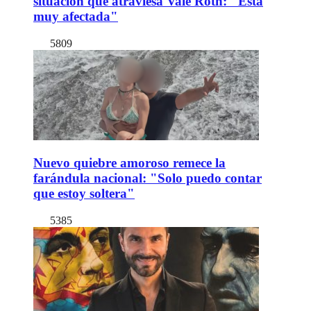
situación que atraviesa Vale Roth: "Está
muy afectada"
5809
Nuevo quiebre amoroso remece la
farándula nacional: "Solo puedo contar
que estoy soltera"
5385