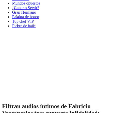
Mundos opuestos
¿Ganar o Servir?
Gran Hermano
Palabra de honor
Top chef VIP
Fiebre de baile
Filtran audios íntimos de Fabricio
Vasconcelos tras supuesta infidelidad: