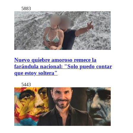
5883
Nuevo quiebre amoroso remece la
farándula nacional: "Solo puedo contar
que estoy soltera"
5443