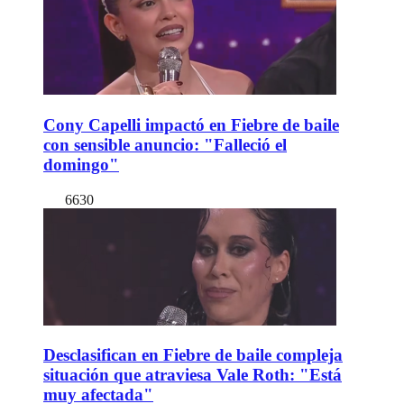
Cony Capelli impactó en Fiebre de baile
con sensible anuncio: "Falleció el
domingo"
6630
Desclasifican en Fiebre de baile compleja
situación que atraviesa Vale Roth: "Está
muy afectada"