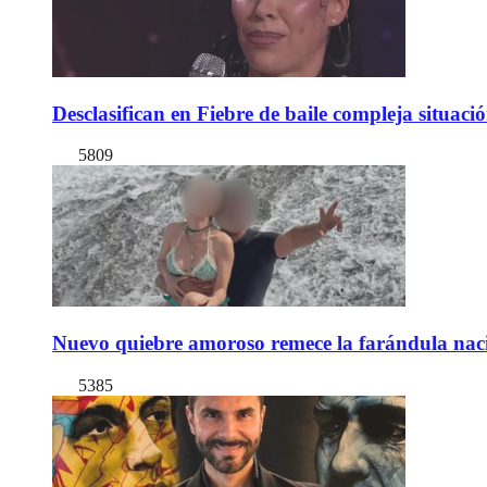
Desclasifican en Fiebre de baile compleja situac
5809
Nuevo quiebre amoroso remece la farándula naci
5385