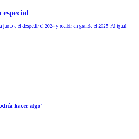
 especial
junto a él despedir el 2024 y recibir en grande el 2025. Al igual
odría hacer algo"