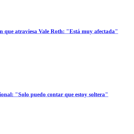
ión que atraviesa Vale Roth: "Está muy afectada"
onal: "Solo puedo contar que estoy soltera"