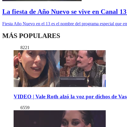
La fiesta de Año Nuevo se vive en Canal 13
Fiesta Año Nuevo en el 13 es el nombre del programa especial que emit
MÁS POPULARES
8221
VIDEO | Vale Roth alzó la voz por dichos de Vas
6559