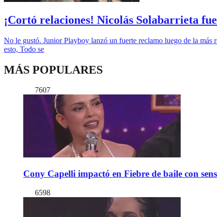
¡Cortó relaciones! Nicolás Solabarrieta fu
No le gustó. Junior Playboy lanzó un fuerte reclamo luego de la más re
esto, Todo se
MÁS POPULARES
7607
Cony Capelli impactó en Fiebre de baile con sen
6598