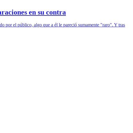
araciones en su contra
do por el público, algo que a él le pareció sumamente "raro". Y tras