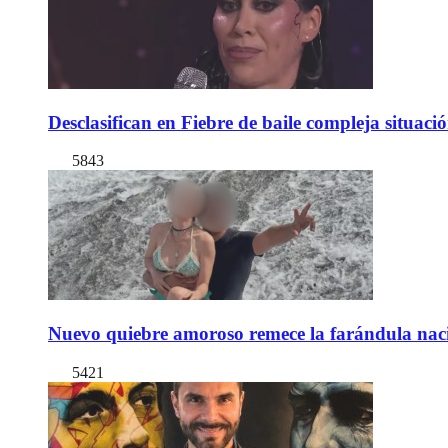
Desclasifican en Fiebre de baile compleja situac
5843
Nuevo quiebre amoroso remece la farándula naci
5421