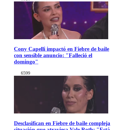
Cony Capelli impactó en Fiebre de baile
con sensible anuncio: "Falleció el
domingo"
6599
Desclasifican en Fiebre de baile compleja
situación que atraviesa Vale Roth: "Está