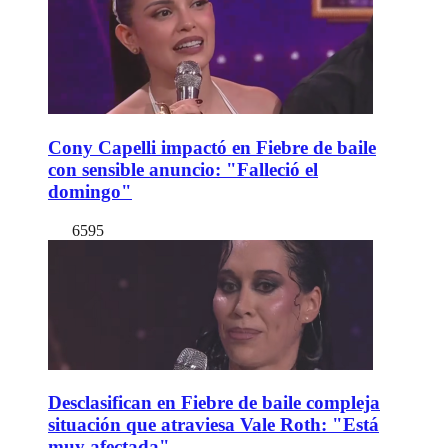
Cony Capelli impactó en Fiebre de baile
con sensible anuncio: "Falleció el
domingo"
6595
Desclasifican en Fiebre de baile compleja
situación que atraviesa Vale Roth: "Está
muy afectada"