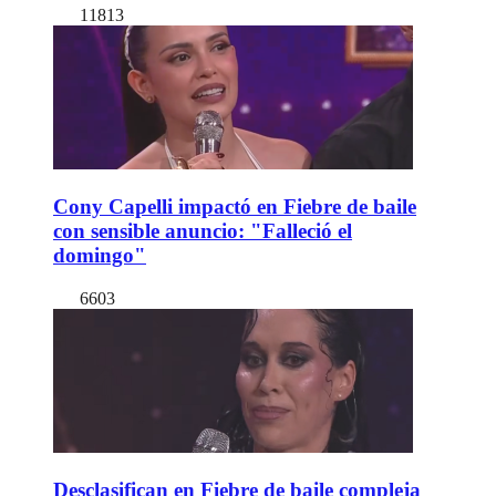
11813
Cony Capelli impactó en Fiebre de baile
con sensible anuncio: "Falleció el
domingo"
6603
Desclasifican en Fiebre de baile compleja