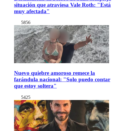
situación que atraviesa Vale Roth: "Está
muy afectada"
5856
Nuevo quiebre amoroso remece la
farándula nacional: "Solo puedo contar
que estoy soltera"
5425