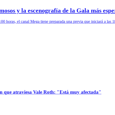
mosos y la escenografía de la Gala más esp
 horas, el canal Mega tiene preparada una previa que iniciará a las 18:3
ión que atraviesa Vale Roth: "Está muy afectada"