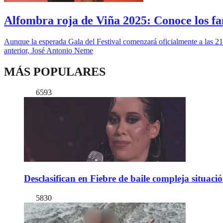
Alfombra roja de Viña 2025: Conoce los fa
Aunque la esperada Gala del Festival comenzará oficialmente a las 21:00
anterior, José Antonio Neme
MÁS POPULARES
6593
Desclasifican en Fiebre de baile compleja situac
5830