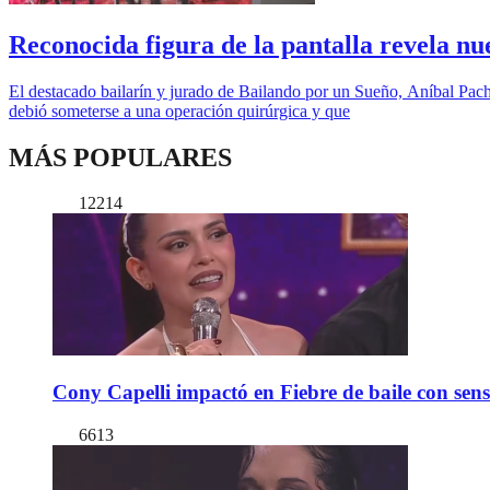
Reconocida figura de la pantalla revela nu
El destacado bailarín y jurado de Bailando por un Sueño, Aníbal Pachan
debió someterse a una operación quirúrgica y que
MÁS POPULARES
12214
Cony Capelli impactó en Fiebre de baile con sen
6613