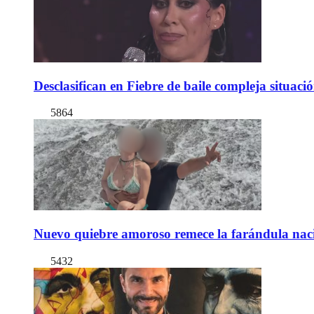
Desclasifican en Fiebre de baile compleja situac
5864
Nuevo quiebre amoroso remece la farándula naci
5432