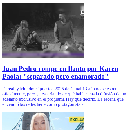
Juan Pedro rompe en llanto por Karen
Paola: "separado pero enamorado"
El reality Mundos Opuestos 2025 de Canal 13 aún no se estrena
oficialmente, pero ya está dando de qué hablar tras la difusión de un
adelanto exclusivo en el programa Hay que decirlo. La escena que
encendió las redes tiene como protagonista a