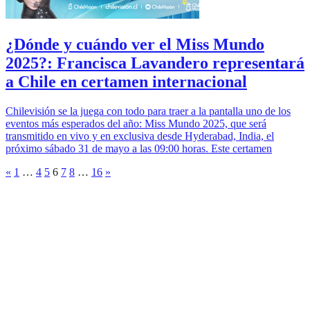
¿Dónde y cuándo ver el Miss Mundo
2025?: Francisca Lavandero representará
a Chile en certamen internacional
Chilevisión se la juega con todo para traer a la pantalla uno de los
eventos más esperados del año: Miss Mundo 2025, que será
transmitido en vivo y en exclusiva desde Hyderabad, India, el
próximo sábado 31 de mayo a las 09:00 horas. Este certamen
«
1
…
4
5
6
7
8
…
16
»