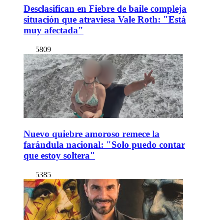
Desclasifican en Fiebre de baile compleja
situación que atraviesa Vale Roth: "Está
muy afectada"
5809
Nuevo quiebre amoroso remece la
farándula nacional: "Solo puedo contar
que estoy soltera"
5385