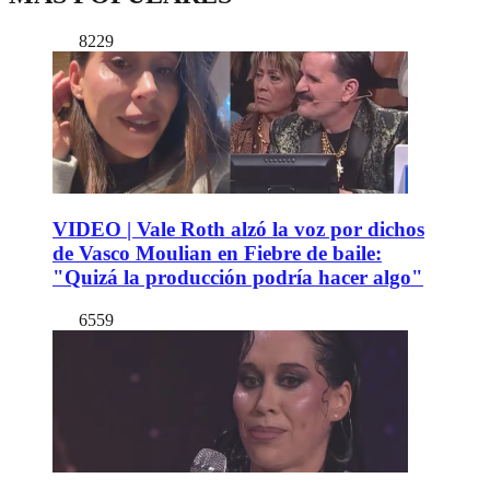
8229
VIDEO | Vale Roth alzó la voz por dichos
de Vasco Moulian en Fiebre de baile:
"Quizá la producción podría hacer algo"
6559