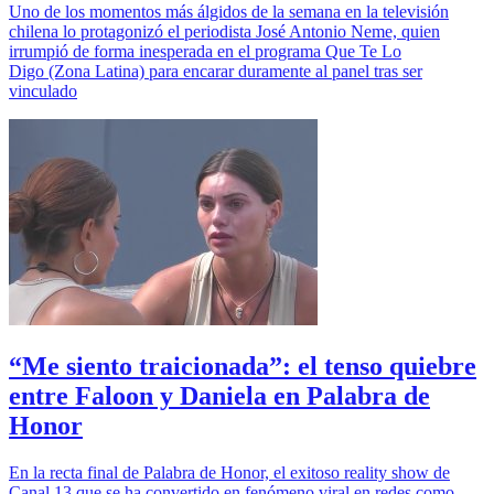
Uno de los momentos más álgidos de la semana en la televisión
chilena lo protagonizó el periodista José Antonio Neme, quien
irrumpió de forma inesperada en el programa Que Te Lo
Digo (Zona Latina) para encarar duramente al panel tras ser
vinculado
“Me siento traicionada”: el tenso quiebre
entre Faloon y Daniela en Palabra de
Honor
En la recta final de Palabra de Honor, el exitoso reality show de
Canal 13 que se ha convertido en fenómeno viral en redes como