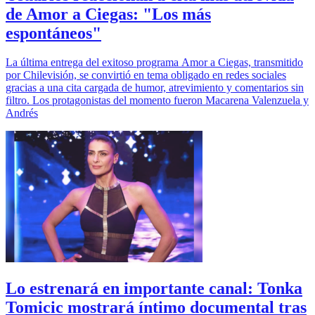
de Amor a Ciegas: "Los más
espontáneos"
La última entrega del exitoso programa Amor a Ciegas, transmitido
por Chilevisión, se convirtió en tema obligado en redes sociales
gracias a una cita cargada de humor, atrevimiento y comentarios sin
filtro. Los protagonistas del momento fueron Macarena Valenzuela y
Andrés
Lo estrenará en importante canal: Tonka
Tomicic mostrará íntimo documental tras