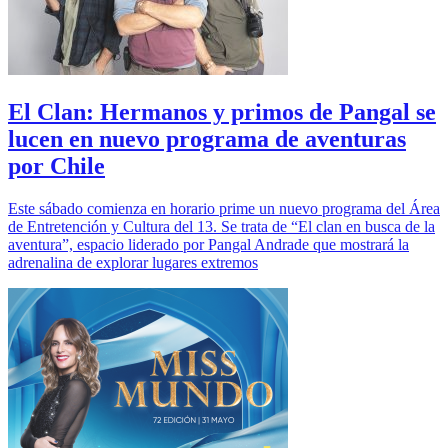
El Clan: Hermanos y primos de Pangal se
lucen en nuevo programa de aventuras
por Chile
Este sábado comienza en horario prime un nuevo programa del Área
de Entretención y Cultura del 13. Se trata de “El clan en busca de la
aventura”, espacio liderado por Pangal Andrade que mostrará la
adrenalina de explorar lugares extremos