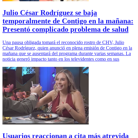
Julio César Rodríguez se baja
temporalmente de Contigo en la mañana:
Presentó complicado problema de salud
Una pausa obligada tomará el reconocido rostro de CHV, Julio
César Rodríguez, quien anunció en plena emisión de Contigo en la
mañana que se ausentará del programa durante varias semanas. La
noticia generó impacto tanto en los televidentes como en sus
Usuarios reaccionan a cita más atrevida