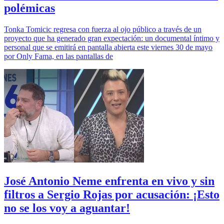
polémicas
Tonka Tomicic regresa con fuerza al ojo público a través de un
proyecto que ha generado gran expectación: un documental íntimo y
personal que se emitirá en pantalla abierta este viernes 30 de mayo
por Only Fama, en las pantallas de
José Antonio Neme enfrenta en vivo y sin
filtros a Sergio Rojas por acusación: ¡Esto
no se los voy a aguantar!