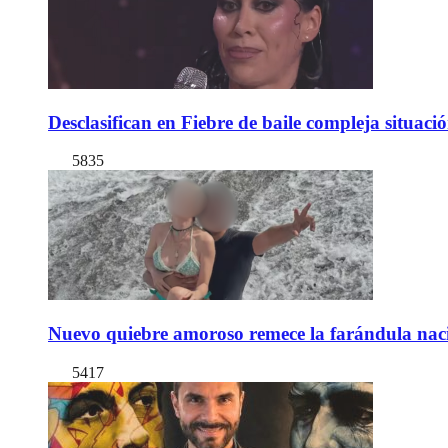
Desclasifican en Fiebre de baile compleja situac
5835
Nuevo quiebre amoroso remece la farándula naci
5417