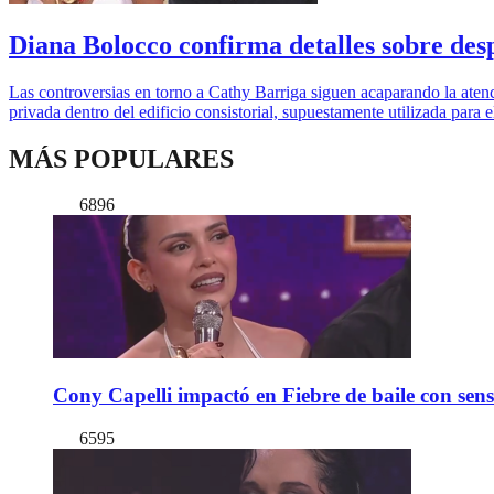
Diana Bolocco confirma detalles sobre des
Las controversias en torno a Cathy Barriga siguen acaparando la atenc
privada dentro del edificio consistorial, supuestamente utilizada para e
MÁS POPULARES
6896
Cony Capelli impactó en Fiebre de baile con sen
6595