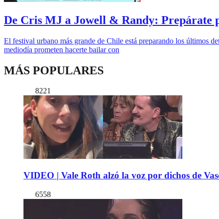
De Cris MJ a Jowell & Randy: Prepárate pa
El festival urbano más grande de Chile está preparando los últimos de
mediodía prometen hacerte bailar con
MÁS POPULARES
8221
VIDEO | Vale Roth alzó la voz por dichos de Vas
6558