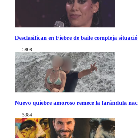
Desclasifican en Fiebre de baile compleja situac
5808
Nuevo quiebre amoroso remece la farándula naci
5384