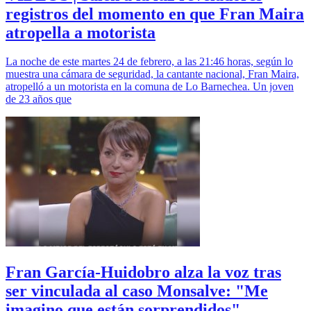
registros del momento en que Fran Maira
atropella a motorista
La noche de este martes 24 de febrero, a las 21:46 horas, según lo
muestra una cámara de seguridad, la cantante nacional, Fran Maira,
atropelló a un motorista en la comuna de Lo Barnechea. Un joven
de 23 años que
Fran García-Huidobro alza la voz tras
ser vinculada al caso Monsalve: "Me
imagino que están sorprendidos"