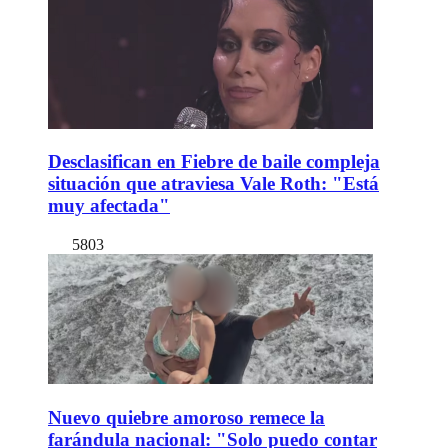
Desclasifican en Fiebre de baile compleja
situación que atraviesa Vale Roth: "Está
muy afectada"
5803
Nuevo quiebre amoroso remece la
farándula nacional: "Solo puedo contar