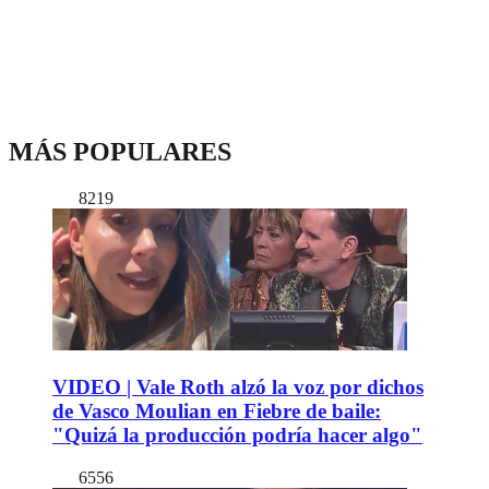
MÁS POPULARES
8219
VIDEO | Vale Roth alzó la voz por dichos
de Vasco Moulian en Fiebre de baile:
"Quizá la producción podría hacer algo"
6556