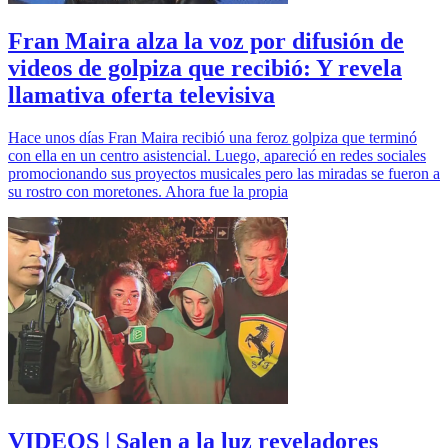
Fran Maira alza la voz por difusión de
videos de golpiza que recibió: Y revela
llamativa oferta televisiva
Hace unos días Fran Maira recibió una feroz golpiza que terminó
con ella en un centro asistencial. Luego, apareció en redes sociales
promocionando sus proyectos musicales pero las miradas se fueron a
su rostro con moretones. Ahora fue la propia
VIDEOS | Salen a la luz reveladores