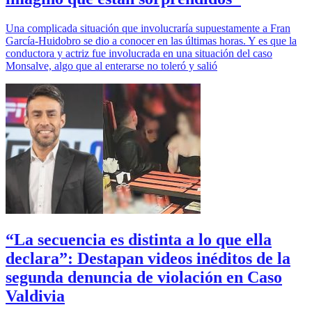
Una complicada situación que involucraría supuestamente a Fran
García-Huidobro se dio a conocer en las últimas horas. Y es que la
conductora y actriz fue involucrada en una situación del caso
Monsalve, algo que al enterarse no toleró y salió
“La secuencia es distinta a lo que ella
declara”: Destapan videos inéditos de la
segunda denuncia de violación en Caso
Valdivia