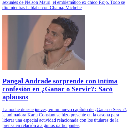
sexuales de Nelson Mauri, el emblemático ex chico Rojo. Todo se
dio mientras hablaba con Chama, Michelle
Pangal Andrade sorprende con íntima
confesión en ¿Ganar o Servir?: Sacó
aplausos
La noche de este jueves, en un nuevo capítulo de ¿Ganar o Servir?,
la animadora Karla Constant se hizo presente en la casona para
liderar una especial actividad relacionada con los titulares de la
prensa en relación a algunos participantes,