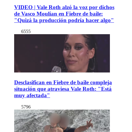
VIDEO | Vale Roth alzó la voz por dichos
de Vasco Moulian en Fiebre de baile:
"Quizá la producción podría hacer algo"
6555
Desclasifican en Fiebre de baile compleja
situación que atraviesa Vale Roth: "Está
muy afectada"
5796