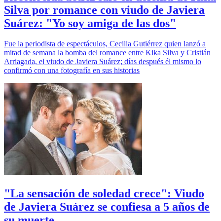
Silva por romance con viudo de Javiera
Suárez: "Yo soy amiga de las dos"
Fue la periodista de espectáculos, Cecilia Gutiérrez quien lanzó a
mitad de semana la bomba del romance entre Kika Silva y Cristián
Arriagada, el viudo de Javiera Suárez; días después él mismo lo
confirmó con una fotografía en sus historias
"La sensación de soledad crece": Viudo
de Javiera Suárez se confiesa a 5 años de
su muerte