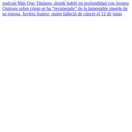
podcast Más Que Titulares, donde habló en profundidad con Javiera
Quiroga sobre cómo se ha “recuperado” de la lamentable muerte de
su esposa, Javiera Suárez, quien falleció de cáncer el 12 de junio