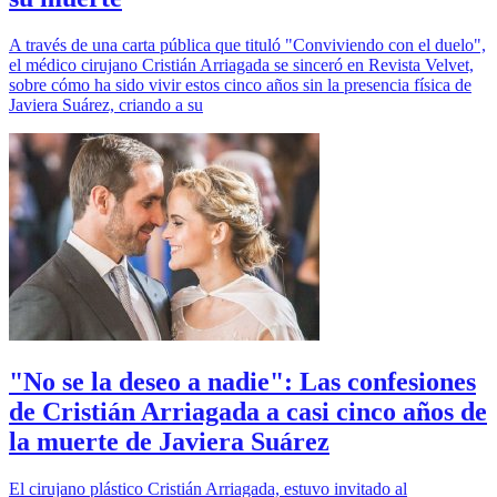
A través de una carta pública que tituló "Conviviendo con el duelo",
el médico cirujano Cristián Arriagada se sinceró en Revista Velvet,
sobre cómo ha sido vivir estos cinco años sin la presencia física de
Javiera Suárez, criando a su
"No se la deseo a nadie": Las confesiones
de Cristián Arriagada a casi cinco años de
la muerte de Javiera Suárez
El cirujano plástico Cristián Arriagada, estuvo invitado al