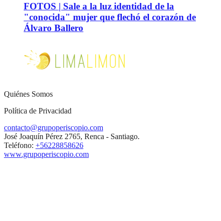
FOTOS | Sale a la luz identidad de la
"conocida" mujer que flechó el corazón de
Álvaro Ballero
Quiénes Somos
Política de Privacidad
contacto@grupoperiscopio.com
José Joaquín Pérez 2765, Renca - Santiago.
Teléfono:
+56228858626
www.grupoperiscopio.com