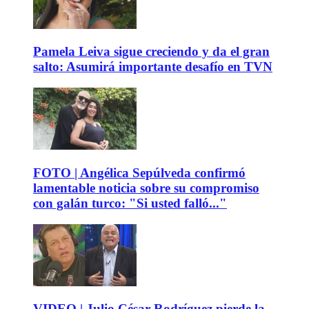
Pamela Leiva sigue creciendo y da el gran
salto: Asumirá importante desafío en TVN
FOTO | Angélica Sepúlveda confirmó
lamentable noticia sobre su compromiso
con galán turco: "Si usted falló..."
VIDEO | Julio César Rodríguez pierde la