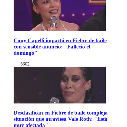
Cony Capelli impactó en Fiebre de baile
con sensible anuncio: "Falleció el
domingo"
6602
Desclasifican en Fiebre de baile compleja
situación que atraviesa Vale Roth: "Está
muy afectada"