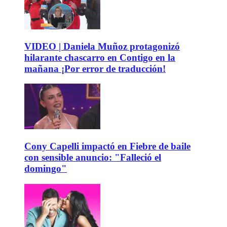
VIDEO | Daniela Muñoz protagonizó
hilarante chascarro en Contigo en la
mañana ¡Por error de traducción!
Cony Capelli impactó en Fiebre de baile
con sensible anuncio: "Falleció el
domingo"