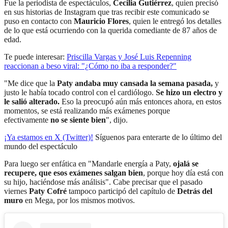
Fue la periodista de espectáculos,
Cecilia Gutiérrez
, quien precisó
en sus historias de Instagram que tras recibir este comunicado se
puso en contacto con
Mauricio Flores
, quien le entregó los detalles
de lo que está ocurriendo con la querida comediante de 87 años de
edad.
Te puede interesar:
Priscilla Vargas y José Luis Repenning
reaccionan a beso viral: "¿Cómo no iba a responder?"
"Me dice que la
Paty andaba muy cansada la semana pasada,
y
justo le había tocado control con el cardiólogo.
Se hizo un electro y
le salió alterado.
Eso la preocupó aún más entonces ahora, en estos
momentos, se está realizando más exámenes porque
efectivamente
no se siente bien
", dijo.
¡Ya estamos en X (Twitter)!
Síguenos para enterarte de lo último del
mundo del espectáculo
Para luego ser enfática en "Mandarle energía a Paty,
ojalá se
recupere, que esos exámenes salgan bien
, porque hoy día está con
su hijo, haciéndose más análisis". Cabe precisar que el pasado
viernes
Paty Cofré
tampoco participó del capítulo de
Detrás del
muro
en Mega, por los mismos motivos.