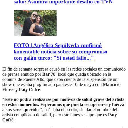
salto: Asumirá importante desafío en TVN
FOTO | Angélica Sepúlveda confirmó
lamentable noticia sobre su compromiso
con galán turco: "Si usted falló..."
El fin de semana sorpresa causó en las redes sociales un comunicado
de prensa emitido por
Bar 78
, local que queda ubicado en la
comuna de Puente Alto, que daba cuenta de la suspensión de un
show que estaba programado para este 10 de mayo con
Mauricio
Flores
y
Paty Cofré
.
"
Este no podrá realizarse por motivos de salud grave del artista
en estos momentos. Esperamos que pueda recuperarse y fuerza
a sus seres queridos
", señalaba el escrito, sin dar el nombre del
artista complicado de salud, pero este lunes se supo que es
Paty
Cofré
.