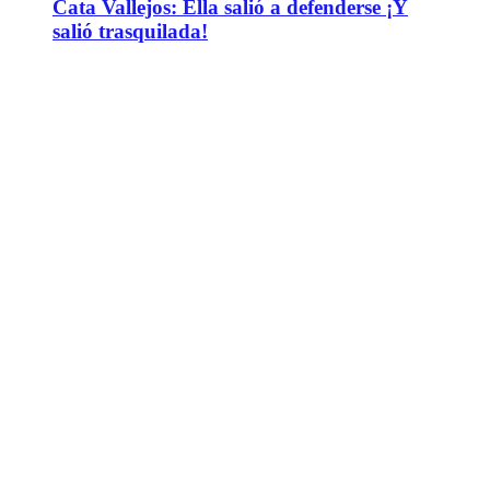
Cata Vallejos: Ella salió a defenderse ¡Y
salió trasquilada!