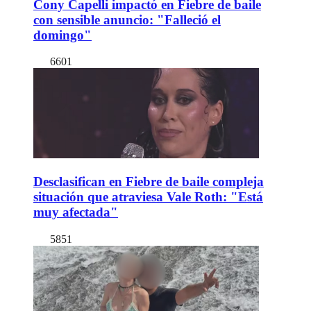
Cony Capelli impactó en Fiebre de baile
con sensible anuncio: "Falleció el
domingo"
6601
Desclasifican en Fiebre de baile compleja
situación que atraviesa Vale Roth: "Está
muy afectada"
5851