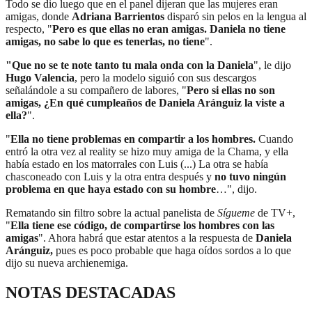
Todo se dio luego que en el panel dijeran que las mujeres eran
amigas, donde
Adriana Barrientos
disparó sin pelos en la lengua al
respecto, "
Pero es que ellas no eran amigas. Daniela no tiene
amigas, no sabe lo que es tenerlas, no tiene
".
"Que no se te note tanto tu mala onda con la Daniela
", le dijo
Hugo Valencia
, pero la modelo siguió con sus descargos
señalándole a su compañero de labores, "
Pero si ellas no son
amigas, ¿En qué cumpleaños de Daniela Aránguiz la viste a
ella?
".
"
Ella no tiene problemas en compartir a los hombres.
Cuando
entró la otra vez al reality se hizo muy amiga de la Chama, y ella
había estado en los matorrales con Luis (...) La otra se había
chasconeado con Luis y la otra entra después y
no tuvo ningún
problema en que haya estado con su hombre
…", dijo.
Rematando sin filtro sobre la actual panelista de
Sígueme
de TV+,
"
Ella tiene ese código, de compartirse los hombres con las
amigas
". Ahora habrá que estar atentos a la respuesta de
Daniela
Aránguiz,
pues es poco probable que haga oídos sordos a lo que
dijo su nueva archienemiga.
NOTAS DESTACADAS