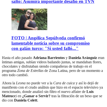
salto: Asumirá importante desafío en TVN
FOTO | Angélica Sepúlveda confirmó
lamentable noticia sobre su compromiso
con galán turco: "Si usted falló..."
Hasta el año pasado
Adriana Barrientos
y
Daniela Aránguiz
eran
íntimas amigas, subían videos bailando juntas, se mandaban flores,
chocolates y disfrutaban siendo compañeras de trabajo en el
programa
Zona de Estrellas
de Zona Latina, pero de un momento a
otro todo cambió.
Ahora la
Leona
no puede ver a la
Cara de cuica
y así lo dejó de
manifiesto con el crudo análisis que hizo en el espacio televisivo ya
mencionado, donde analizó sin filtro el nuevo affaire de
Luis
Mateucc
i en
¿Ganar o Servir?
tras la filtración de un beso que se
dio con
Daniela Colett
.