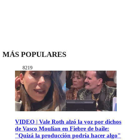
MÁS POPULARES
8219
VIDEO | Vale Roth alzó la voz por dichos
de Vasco Moulian en Fiebre de baile:
"Quizá la producción podría hacer algo"