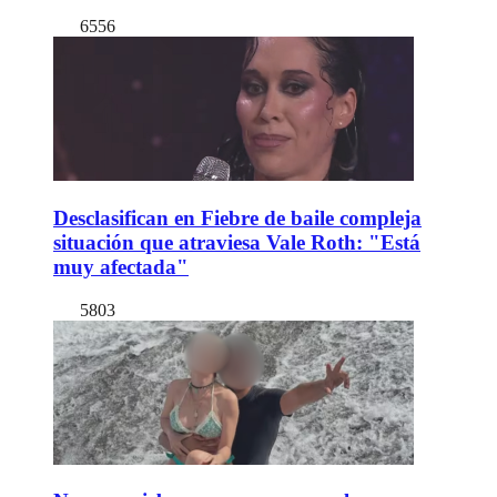
6556
Desclasifican en Fiebre de baile compleja
situación que atraviesa Vale Roth: "Está
muy afectada"
5803