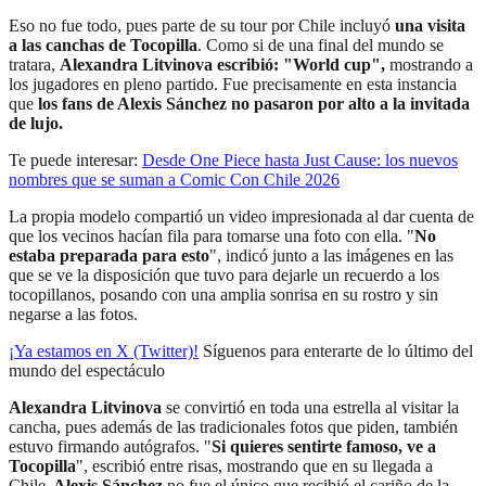
Eso no fue todo, pues parte de su tour por Chile incluyó
una visita
a las canchas de Tocopilla
. Como si de una final del mundo se
tratara,
Alexandra Litvinova escribió: "World cup",
mostrando a
los jugadores en pleno partido. Fue precisamente en esta instancia
que
los fans de Alexis Sánchez no pasaron por alto a la invitada
de lujo.
Te puede interesar:
Desde One Piece hasta Just Cause: los nuevos
nombres que se suman a Comic Con Chile 2026
La propia modelo compartió un video impresionada al dar cuenta de
que los vecinos hacían fila para tomarse una foto con ella. "
No
estaba preparada para esto
", indicó junto a las imágenes en las
que se ve la disposición que tuvo para dejarle un recuerdo a los
tocopillanos, posando con una amplia sonrisa en su rostro y sin
negarse a las fotos.
¡Ya estamos en X (Twitter)!
Síguenos para enterarte de lo último del
mundo del espectáculo
Alexandra Litvinova
se convirtió en toda una estrella al visitar la
cancha, pues además de las tradicionales fotos que piden, también
estuvo firmando autógrafos. "
Si quieres sentirte famoso, ve a
Tocopilla
", escribió entre risas, mostrando que en su llegada a
Chile,
Alexis Sánchez
no fue el único que recibió el cariño de la