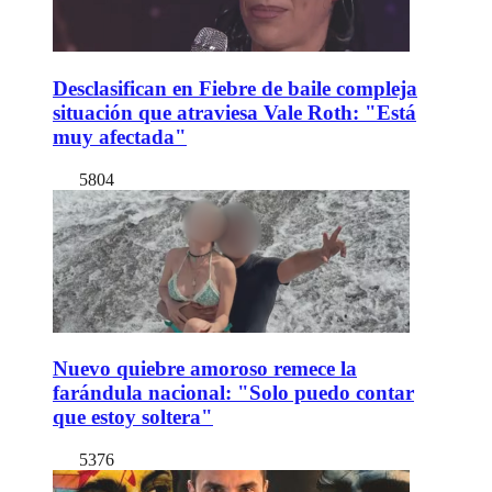
Desclasifican en Fiebre de baile compleja
situación que atraviesa Vale Roth: "Está
muy afectada"
5804
Nuevo quiebre amoroso remece la
farándula nacional: "Solo puedo contar
que estoy soltera"
5376