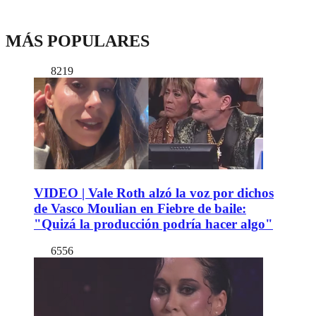
MÁS POPULARES
8219
VIDEO | Vale Roth alzó la voz por dichos
de Vasco Moulian en Fiebre de baile:
"Quizá la producción podría hacer algo"
6556