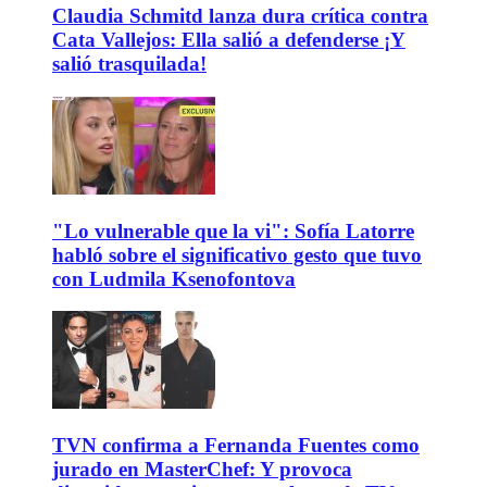
Claudia Schmitd lanza dura crítica contra
Cata Vallejos: Ella salió a defenderse ¡Y
salió trasquilada!
"Lo vulnerable que la vi": Sofía Latorre
habló sobre el significativo gesto que tuvo
con Ludmila Ksenofontova
TVN confirma a Fernanda Fuentes como
jurado en MasterChef: Y provoca