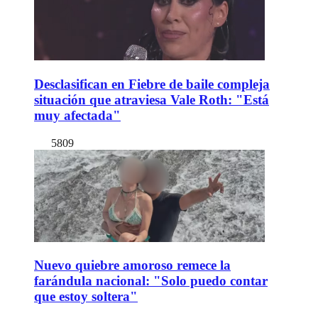
Desclasifican en Fiebre de baile compleja
situación que atraviesa Vale Roth: "Está
muy afectada"
5809
Nuevo quiebre amoroso remece la
farándula nacional: "Solo puedo contar
que estoy soltera"