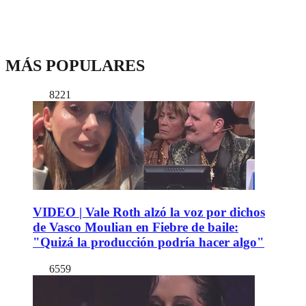
MÁS POPULARES
8221
VIDEO | Vale Roth alzó la voz por dichos
de Vasco Moulian en Fiebre de baile:
"Quizá la producción podría hacer algo"
6559