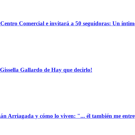
o Centro Comercial e invitará a 50 seguidoras: Un ínti
Gissella Gallardo de Hay que decirlo!
ián Arriagada y cómo lo viven: "... él también me entr