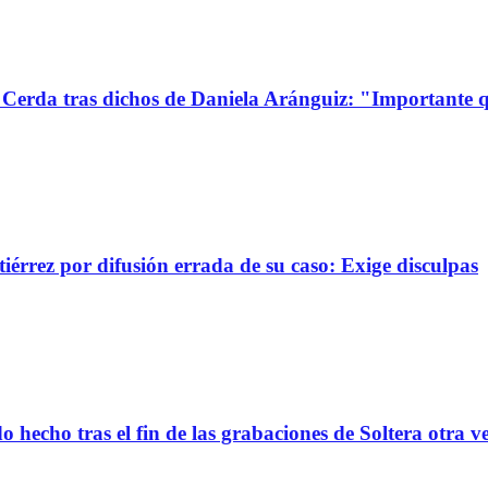
Cerda tras dichos de Daniela Aránguiz: "Importante 
érrez por difusión errada de su caso: Exige disculpas
 hecho tras el fin de las grabaciones de Soltera otra v