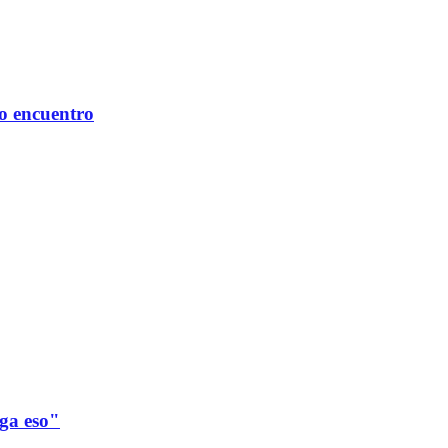
mo encuentro
ega eso"