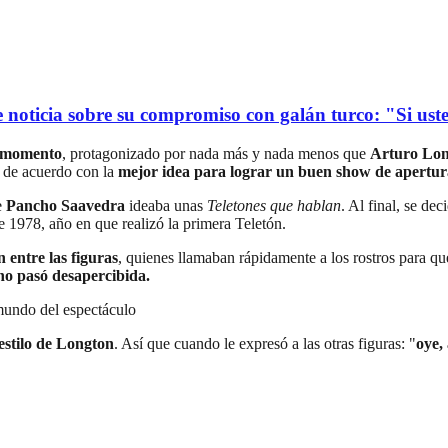
oticia sobre su compromiso con galán turco: "Si usted
 momento
, protagonizado por nada más y nada menos que
Arturo Lo
e de acuerdo con la
mejor idea para lograr un buen show de apertur
e
Pancho Saavedra
ideaba unas
Teletones que hablan
. Al final, se de
 1978, año en que realizó la primera Teletón.
 entre las figuras
, quienes llamaban rápidamente a los rostros para q
 no pasó desapercibida.
 mundo del espectáculo
estilo de Longton
. Así que cuando le expresó a las otras figuras: "
oye,