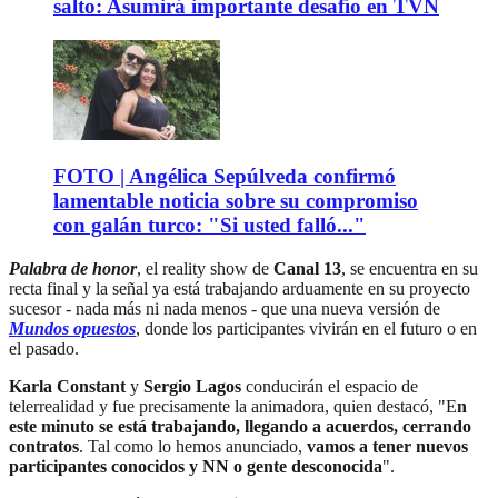
salto: Asumirá importante desafío en TVN
FOTO | Angélica Sepúlveda confirmó
lamentable noticia sobre su compromiso
con galán turco: "Si usted falló..."
Palabra de honor
, el reality show de
Canal 13
, se encuentra en su
recta final y la señal ya está trabajando arduamente en su proyecto
sucesor - nada más ni nada menos - que una nueva versión de
Mundos opuestos
, donde los participantes vivirán en el futuro o en
el pasado.
Karla Constant
y
Sergio Lagos
conducirán el espacio de
telerrealidad y fue precisamente la animadora, quien destacó, "E
n
este minuto se está trabajando, llegando a acuerdos, cerrando
contratos
. Tal como lo hemos anunciado,
vamos a tener nuevos
participantes conocidos y NN o gente desconocida
".