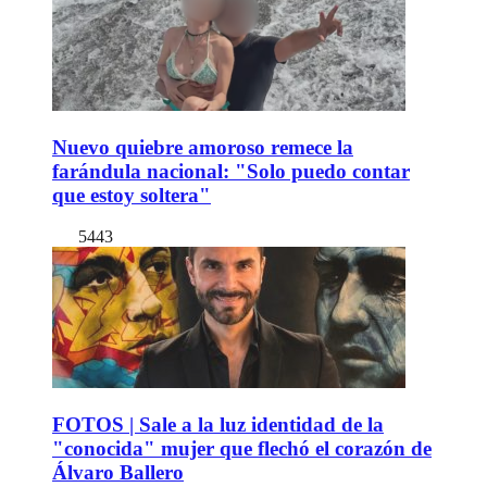
Nuevo quiebre amoroso remece la
farándula nacional: "Solo puedo contar
que estoy soltera"
5443
FOTOS | Sale a la luz identidad de la
"conocida" mujer que flechó el corazón de
Álvaro Ballero