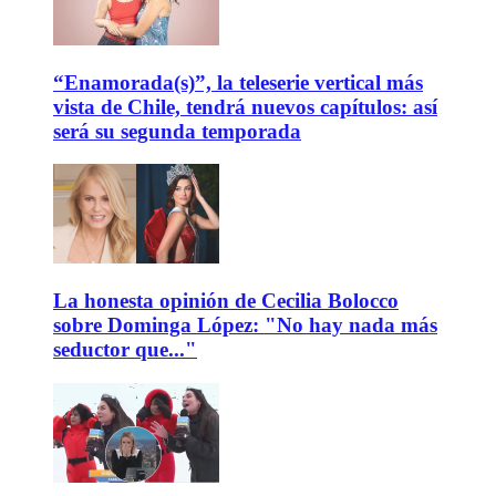
“Enamorada(s)”, la teleserie vertical más
vista de Chile, tendrá nuevos capítulos: así
será su segunda temporada
La honesta opinión de Cecilia Bolocco
sobre Dominga López: "No hay nada más
seductor que..."