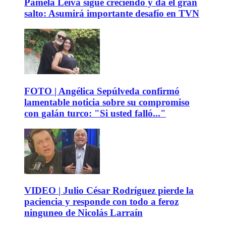
Pamela Leiva sigue creciendo y da el gran
salto: Asumirá importante desafío en TVN
FOTO | Angélica Sepúlveda confirmó
lamentable noticia sobre su compromiso
con galán turco: "Si usted falló..."
VIDEO | Julio César Rodríguez pierde la
paciencia y responde con todo a feroz
ninguneo de Nicolás Larraín