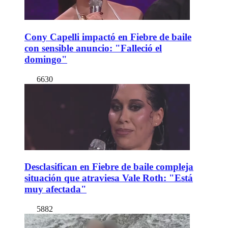
Cony Capelli impactó en Fiebre de baile
con sensible anuncio: "Falleció el
domingo"
6630
Desclasifican en Fiebre de baile compleja
situación que atraviesa Vale Roth: "Está
muy afectada"
5882