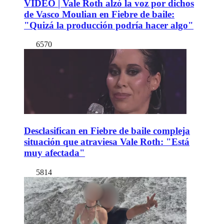
VIDEO | Vale Roth alzó la voz por dichos
de Vasco Moulian en Fiebre de baile:
"Quizá la producción podría hacer algo"
6570
Desclasifican en Fiebre de baile compleja
situación que atraviesa Vale Roth: "Está
muy afectada"
5814