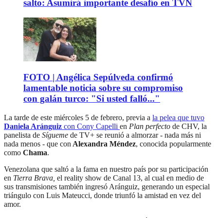
salto: Asumirá importante desafío en TVN
FOTO | Angélica Sepúlveda confirmó
lamentable noticia sobre su compromiso
con galán turco: "Si usted falló..."
La tarde de este miércoles 5 de febrero, previa a
la pelea que tuvo
Daniela Aránguiz
con Cony Capelli
en
Plan perfecto
de CHV, la
panelista de
Sígueme
de TV+ se reunió a almorzar - nada más ni
nada menos - que con
Alexandra Méndez
, conocida popularmente
como
Chama
.
Venezolana que saltó a la fama en nuestro país por su participación
en
Tierra Brava,
el reality show de Canal 13, al cual en medio de
sus transmisiones también ingresó Aránguiz, generando un especial
triángulo con Luis Mateucci, donde triunfó la amistad en vez del
amor.