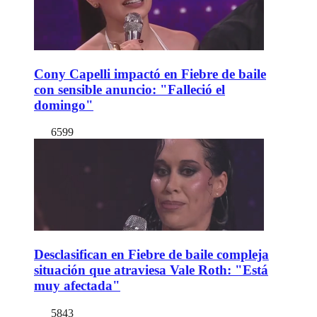
Cony Capelli impactó en Fiebre de baile
con sensible anuncio: "Falleció el
domingo"
6599
Desclasifican en Fiebre de baile compleja
situación que atraviesa Vale Roth: "Está
muy afectada"
5843