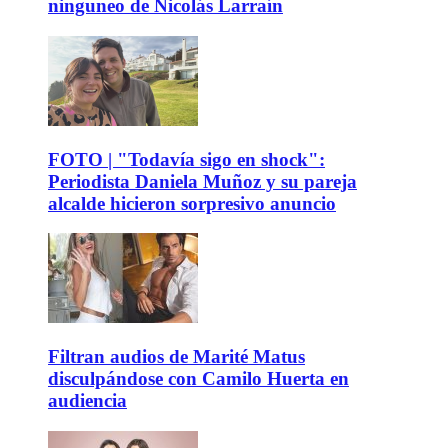
ninguneo de Nicolás Larraín
FOTO | "Todavía sigo en shock":
Periodista Daniela Muñoz y su pareja
alcalde hicieron sorpresivo anuncio
Filtran audios de Marité Matus
disculpándose con Camilo Huerta en
audiencia