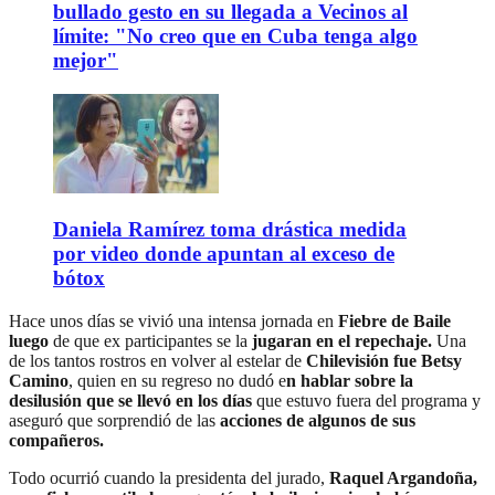
bullado gesto en su llegada a Vecinos al
límite: "No creo que en Cuba tenga algo
mejor"
Daniela Ramírez toma drástica medida
por video donde apuntan al exceso de
bótox
Hace unos días se vivió una intensa jornada en
Fiebre de Baile
luego
de que ex participantes se la
jugaran en el repechaje.
Una
de los tantos rostros en volver al estelar de
Chilevisión fue Betsy
Camino
, quien en su regreso no dudó e
n hablar sobre la
desilusión que se llevó en los días
que estuvo fuera del programa y
aseguró que sorprendió de las
acciones de algunos de sus
compañeros.
Todo ocurrió cuando la presidenta del jurado,
Raquel Argandoña,