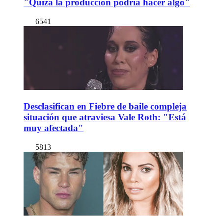
"Quizá la producción podría hacer algo"
6541
Desclasifican en Fiebre de baile compleja
situación que atraviesa Vale Roth: "Está
muy afectada"
5813