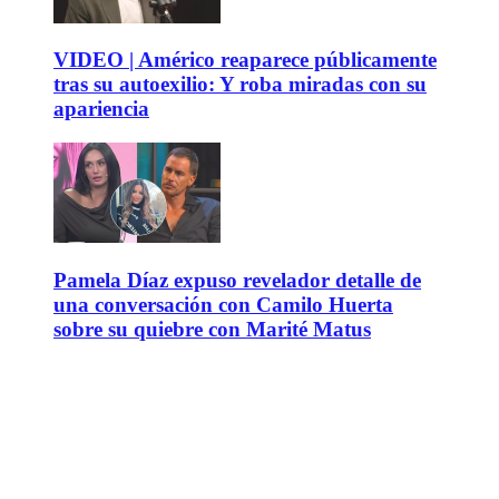
VIDEO | Américo reaparece públicamente
tras su autoexilio: Y roba miradas con su
apariencia
Pamela Díaz expuso revelador detalle de
una conversación con Camilo Huerta
sobre su quiebre con Marité Matus