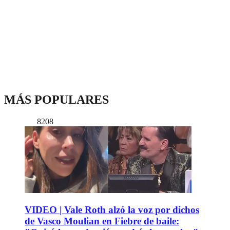
MÁS POPULARES
8208
VIDEO | Vale Roth alzó la voz por dichos
de Vasco Moulian en Fiebre de baile: