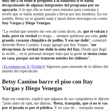
muy fiel a su estilo le preguntó a la bailarina si se había
decepcionado de algunos integrantes del programa por no
apoyarla
. A lo que ella se tomó unos minutos para contestar y
reveló que se había sentido pasada a llevar por dos hombres. En ese
sentido, Betsy no se guardó nada y lanzó duros descargos en contra
Itay Vargas y Diego Venegas.
"La verdad que ustedes me ven así como dicen, ah,
que el volcán y
todo, pero en verdad
yo tengo… siempre quédense por esto,
poto
grande, corazón chiquitico de pollito. Y eso me dolió
", comenzó
diciendo Betsy Camino. Luego agregó que Itay Vargas, "
me
decepcionó, la verdad me dolió la nota del Itay.
Desde que llegó
lo recibí… en lo personal siempre trato que la gente
se sienta como
en casa, porque así me trataron ustedes los chilenos
".
¡Ya estamos en X (Twitter)!
Síguenos para enterarte de lo último del
mundo del espectáculo
Betsy Camino barre el piso con Itay
Vargas y Diego Venegas
Bajo ese contexto, explicó que algunos de sus compañeros le dijeron
"justo antes de salir, me dijeron,
‘Betsy, tranquila, que si no te vas
por el jurado es por el público.
Y en caso de… tranquila mamá,