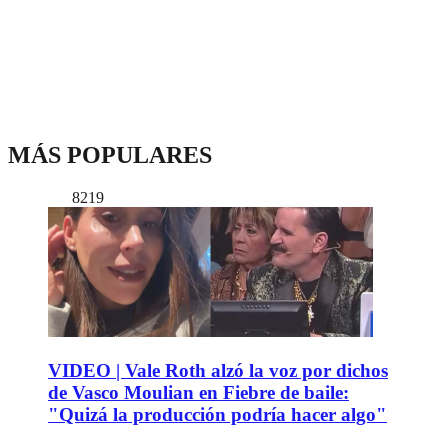
MÁS POPULARES
8219
VIDEO | Vale Roth alzó la voz por dichos
de Vasco Moulian en Fiebre de baile:
"Quizá la producción podría hacer algo"