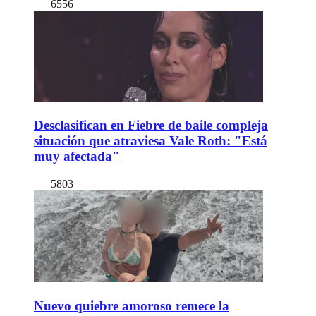
6556
Desclasifican en Fiebre de baile compleja
situación que atraviesa Vale Roth: "Está
muy afectada"
5803
Nuevo quiebre amoroso remece la