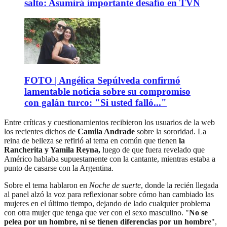
salto: Asumirá importante desafío en TVN
FOTO | Angélica Sepúlveda confirmó
lamentable noticia sobre su compromiso
con galán turco: "Si usted falló..."
Entre críticas y cuestionamientos recibieron los usuarios de la web
los recientes dichos de
Camila Andrade
sobre la sororidad. La
reina de belleza se refirió al tema en común que tienen
la
Rancherita y Yamila Reyna,
luego de que fuera revelado que
Américo hablaba supuestamente con la cantante, mientras estaba a
punto de casarse con la Argentina.
Sobre el tema hablaron en
Noche de suerte
, donde la recién llegada
al panel alzó la voz para reflexionar sobre cómo han cambiado las
mujeres en el último tiempo, dejando de lado cualquier problema
con otra mujer que tenga que ver con el sexo masculino. "
No se
pelea por un hombre, ni se tienen diferencias por un hombre
",