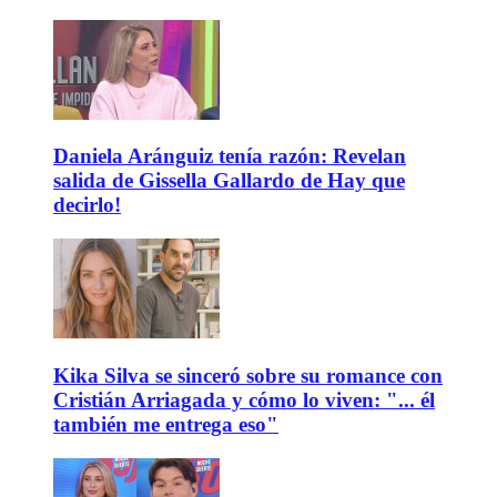
Daniela Aránguiz tenía razón: Revelan
salida de Gissella Gallardo de Hay que
decirlo!
Kika Silva se sinceró sobre su romance con
Cristián Arriagada y cómo lo viven: "... él
también me entrega eso"