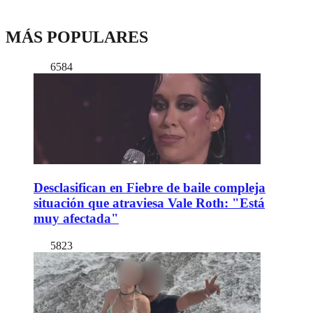
MÁS POPULARES
6584
Desclasifican en Fiebre de baile compleja
situación que atraviesa Vale Roth: "Está
muy afectada"
5823