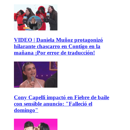
VIDEO | Daniela Muñoz protagonizó
hilarante chascarro en Contigo en la
mañana ¡Por error de traducción!
Cony Capelli impactó en Fiebre de baile
con sensible anuncio: "Falleció el
domingo"