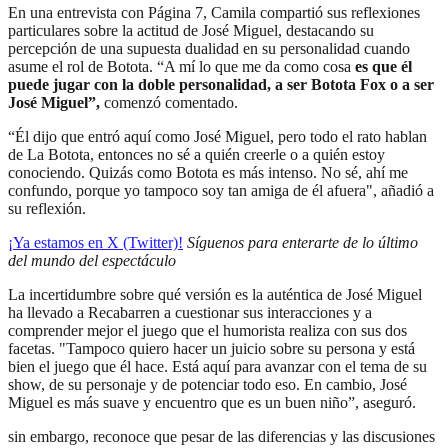
En una entrevista con Página 7, Camila compartió sus reflexiones
particulares sobre la actitud de José Miguel, destacando su
percepción de una supuesta dualidad en su personalidad cuando
asume el rol de Botota. “A mí lo que me da como cosa
es que él
puede jugar con la doble personalidad, a ser Botota Fox o a ser
José Miguel”,
comenzó comentado.
“Él dijo que entró aquí como José Miguel, pero todo el rato hablan
de La Botota, entonces no sé a quién creerle o a quién estoy
conociendo. Quizás como Botota es más intenso. No sé, ahí me
confundo, porque yo tampoco soy tan amiga de él afuera", añadió a
su reflexión.
¡Ya estamos en X (Twitter)!
Síguenos para enterarte de lo último
del mundo del espectáculo
La incertidumbre sobre qué versión es la auténtica de José Miguel
ha llevado a Recabarren a cuestionar sus interacciones y a
comprender mejor el juego que el humorista realiza con sus dos
facetas. "Tampoco quiero hacer un juicio sobre su persona y está
bien el juego que él hace. Está aquí para avanzar con el tema de su
show, de su personaje y de potenciar todo eso. En cambio, José
Miguel es más suave y encuentro que es un buen niño”, aseguró.
sin embargo, reconoce que pesar de las diferencias y las discusiones