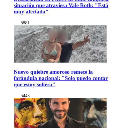
situación que atraviesa Vale Roth: "Está
muy afectada"
5881
Nuevo quiebre amoroso remece la
farándula nacional: "Solo puedo contar
que estoy soltera"
5443