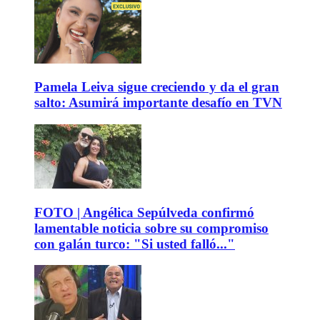
Pamela Leiva sigue creciendo y da el gran
salto: Asumirá importante desafío en TVN
FOTO | Angélica Sepúlveda confirmó
lamentable noticia sobre su compromiso
con galán turco: "Si usted falló..."