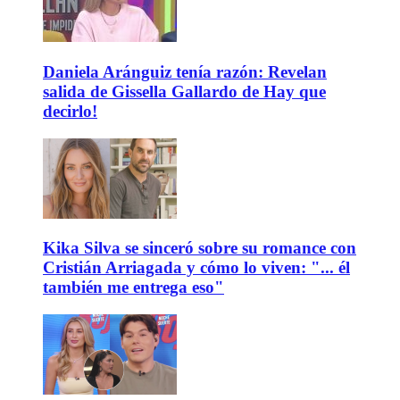
Daniela Aránguiz tenía razón: Revelan
salida de Gissella Gallardo de Hay que
decirlo!
Kika Silva se sinceró sobre su romance con
Cristián Arriagada y cómo lo viven: "... él
también me entrega eso"