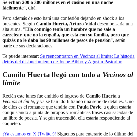
Se echan 200 o 300 millones en el casino en una noche
fácilmente
", dirá.
Pero además de esto hará una confesión dejando en shock a los
presentes. Según
Camilo Huerta, Arturo Vidal
desembolsaría una
alta suma. "E
lla conmigo tenía un hombre que no sale a
carretear, que no la engaña, que está con su familia, pero que
quizás no le daba los 90 millones de pesos de pensión
", serán
parte de sus declaraciones.
Te puede interesar:
Se reencontraron en Vecinos al límite: La historia
detrás del distanciamiento de Joche Bibbó y Agustín Pastorino
Camilo Huerta llegó con todo a
Vecinos al
límite
Recién este lunes fue emitido el ingreso de
Camilo Huerta
a
Vecinos al límite
, y ya se han ido filtrando una serie de detalles. Uno
de ellos es el romance que tendría con
Paula Pavic,
a quien estaría
conquistando a punta de piropos y románticas frases casi sacadas de
un libro de poesía. Y según trascendió, ella estaría respondiendo al
coqueteo.
¡Ya estamos en X (Twitter)!
Síguenos para enterarte de lo último del