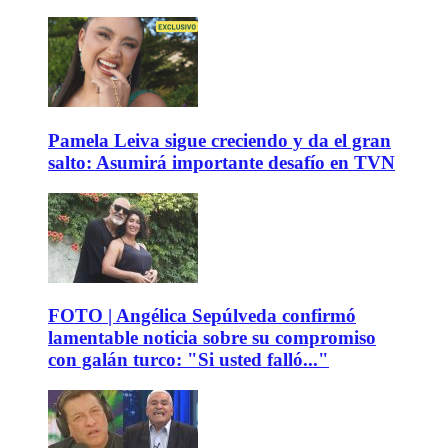
Pamela Leiva sigue creciendo y da el gran
salto: Asumirá importante desafío en TVN
FOTO | Angélica Sepúlveda confirmó
lamentable noticia sobre su compromiso
con galán turco: "Si usted falló..."