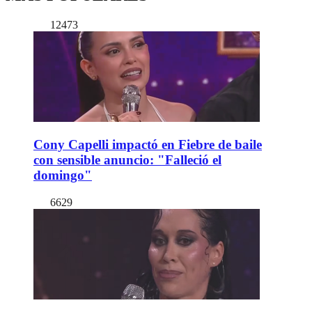
12473
Cony Capelli impactó en Fiebre de baile
con sensible anuncio: "Falleció el
domingo"
6629