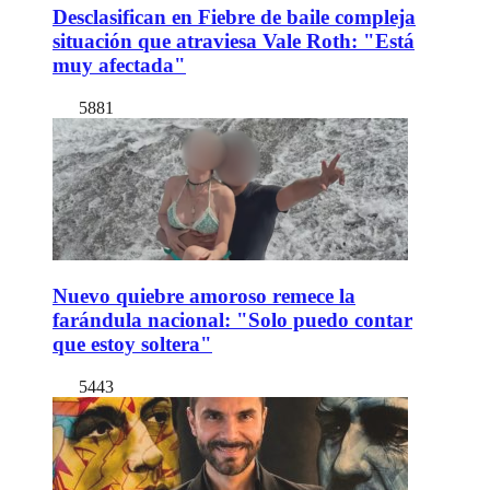
Desclasifican en Fiebre de baile compleja
situación que atraviesa Vale Roth: "Está
muy afectada"
5881
Nuevo quiebre amoroso remece la
farándula nacional: "Solo puedo contar
que estoy soltera"
5443