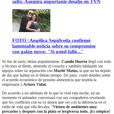
salto: Asumirá importante desafío en TVN
FOTO | Angélica Sepúlveda confirmó
lamentable noticia sobre su compromiso
con galán turco: "Si usted falló..."
Se fue de tarro, dirían popularmente.
Camilo Huerta
llegó con todo
a
Vecinos al límite
, abriendo el corazón y también hablando sin
tapujos sobre su separación con
Marité Matus,
la que no ha dejado
de dar que hablar en el último tiempo. De paso, contó detalles sobre
el acuerdo económico de pensión alimenticia que tendría la
empresaria y
Arturo Vidal.
De acuerdo a un adelanto de lo que se verá esta noche, en un
momento el animador conversará con sus compañeros revelando
que los conflictos con su ex tienen que ver con la diferencia en el
estilo de vida que ella llevaba. "
Vienen de ambientes muy
precarios y después con la plata se tergiversa todo. ¡Es utópico!