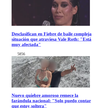
Desclasifican en Fiebre de baile compleja
situación que atraviesa Vale Roth: "Está
muy afectada"
5856
Nuevo quiebre amoroso remece la
farándula nacional: "Solo puedo contar
que estoy soltera"