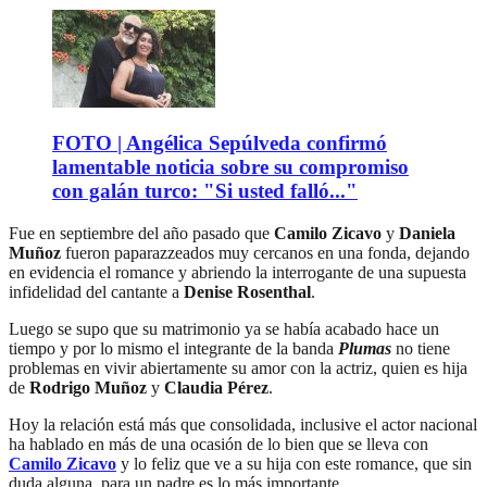
FOTO | Angélica Sepúlveda confirmó
lamentable noticia sobre su compromiso
con galán turco: "Si usted falló..."
Fue en septiembre del año pasado que
Camilo Zicavo
y
Daniela
Muñoz
fueron paparazzeados muy cercanos en una fonda, dejando
en evidencia el romance y abriendo la interrogante de una supuesta
infidelidad del cantante a
Denise Rosenthal
.
Luego se supo que su matrimonio ya se había acabado hace un
tiempo y por lo mismo el integrante de la banda
Plumas
no tiene
problemas en vivir abiertamente su amor con la actriz, quien es hija
de
Rodrigo Muñoz
y
Claudia Pérez
.
Hoy la relación está más que consolidada, inclusive el actor nacional
ha hablado en más de una ocasión de lo bien que se lleva con
Camilo Zicavo
y lo feliz que ve a su hija con este romance, que sin
duda alguna, para un padre es lo más importante.