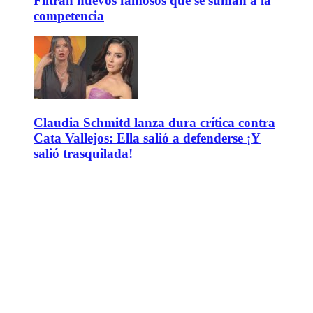
Filtran nuevos famosos que se suman a la
competencia
Claudia Schmitd lanza dura crítica contra
Cata Vallejos: Ella salió a defenderse ¡Y
salió trasquilada!