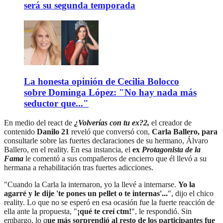
será su segunda temporada
La honesta opinión de Cecilia Bolocco
sobre Dominga López: "No hay nada más
seductor que..."
En medio del react de
¿Volverías con tu ex?2,
el creador de
contenido
Danilo 21
reveló que conversó con,
Carla Ballero, para
consultarle sobre las fuertes declaraciones de su hermano, Álvaro
Ballero, en el reality. En esa instancia, el
ex
Protagonista de la
Fama
le comentó a sus compañeros de encierro que él llevó a su
hermana a rehabilitación tras fuertes adicciones.
"Cuando la Carla la internaron, yo la llevé a internarse.
Yo la
agarré y le dije 'te pones un pellet o te internas'...
", dijo el chico
reality. Lo que no se esperó en esa ocasión fue la fuerte reacción de
ella ante la propuesta, "
¡qué te creí ctm!
", le respondió. Sin
embargo, lo q
ue más sorprendió al resto de los participantes fue