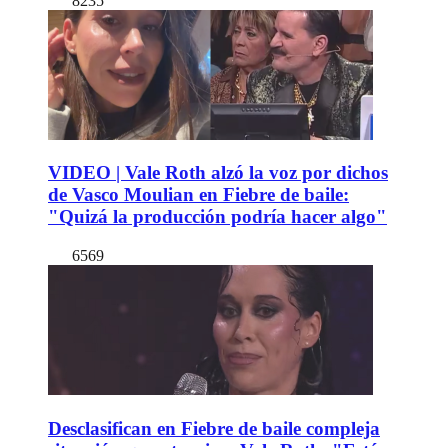
8235
VIDEO | Vale Roth alzó la voz por dichos
de Vasco Moulian en Fiebre de baile:
"Quizá la producción podría hacer algo"
6569
Desclasifican en Fiebre de baile compleja