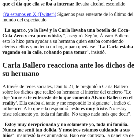
que el día que ella se iba a internar
llevaba alcohol escondido.
¡Ya estamos en X (Twitter)!
Síguenos para enterarte de lo último del
mundo del espectáculo
"
La agarro, yo la llevé y la Carla llevaba una botella de Coca-
Cola Zero y era puro whisky"
, aseguró. Según, Álvaro Ballero,
esto lo hizo para ayudar a su hermana quien estaba cometiendo
ciertos delitos y no tenía un hogar para quedarse. "
La Carla estaba
vagando en la calle, robando para tomar
", insistió.
Carla Ballero reacciona ante los dichos de
su hermano
A través de redes sociales, Danilo 21, le preguntó a Carla Ballero
sobre los dichos que realizó su hermano al interior del encierro "Le
dije
'no sé si te enteraste de lo que comentó Álvaro Ballero en el
reality'.
Ella estaba al tanto y me respondió lo siguiente", indicó el
influencer. A lo que ella respondió "
esto es muy triste
. No estoy
triste solamente yo, toda mi familia. No tengo nada más que decir".
"
Estoy muy decepcionada y no solamente yo, toda mi familia.
Nunca me sentí tan dolida. Y nosotros estamos cuidando a sus
hijos
", manifestó la ex animadora. Bajo ese contexto, la panelista de