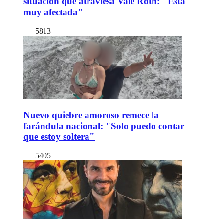
situación que atraviesa Vale Roth: "Está
muy afectada"
5813
Nuevo quiebre amoroso remece la
farándula nacional: "Solo puedo contar
que estoy soltera"
5405